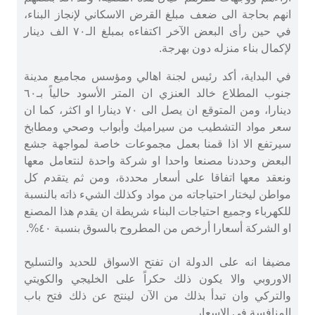
انهم بحاجة الى ضعف مبلغ القرض الاسكاني لإنجاز البناء،
في حين رأى البعض الآخر اكتفاءه بمبلغ الـ٧٠ الف دينار
لإكمال بناء منزله دون بهرجة.
في البداية، أكد رئيس لجنة اهالي ومؤسس مجاميع مدينة
جنوب المطلاع خالد العنزي ان المتر الأسود حالياً بـ٦٠
دينارا، ومن المتوقع ان يصل الى ٧٠ دينارا او اكثر، كما ان
سعر مواد التشطيب من سيراميك وأبواب وصحي ومطابخ
سيرتفع الا اذا قمنا بعمل مجموعات خاصة لمواجهة جشع
البعض وحددنا مصنعا واحدا او شركة واحدة لنتعامل معها
ونعقد معها اتفاقا على أسعار محددة، ومن ثم يتقدم كل
مواطن ليختار احتياجاته من مواد وكذلك الشيء ذاته بالنسبة
للكهرباء وجميع احتياجات البناء شريطة ان يقدم هذا المصنع
او الشركة أسعارا أرخص من المطروح بالسوق بنسبة ٤٠%‏.
مضيفا انه على الدولة ان تفتح الاسواق للحديد والتسليح
الاوروبي والا يكون ذلك حكراً على الخليجي والكويتي
والتركي وان تبدأ بذلك من الآن لينتج عن ذلك فتح باب
المنافسة في الاسعار.