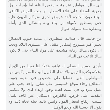
الي حال المواطن عند منحه رخص البناء، اما بإيجاد حلول
جذرية للقضاء على غلاء الاسعار، او منحه القرض الكافي
للبناء دون الحاجة لأخذ قروض اخرى وتراكم الديون عليه
حتى يستطيع الانتهاء من بناء بيته بالشكل الذي يأمله
وينتظره منذ سنوات طوال.
من جانبه، قال عبدالله المطيري ان مدينة جنوب المطلاع
تعتبر أكبر مشروع إسكاني مقبل على مستوى البلاد ويجب
ان تكون هناك رقابة مشددة على مواد البناء حتى لا يكون
هناك تلاعب في البناء.
وأبدى حسين الشطي استياءه، قائلاً: اننا تعبنا من الإيجار
وغلائه وكثرة الديون والانتظار الطويل لبيت العمر وكوني من
المواطنين الذين حصلوا على تخصيص في مدينة جنوب
المطلاع وجاء موقع قسيمتي على شارع واحد يجب علي
عمل سرداب في البيت لعدم وجود ارتداد لدي ولا يمكنني
التقديم على قرض، فالقرض الاسكاني غير كاف للبناء
بسبب ارتفاع اسعار المواد وليس باليد حيلة تجاه ذلك ولا
نقول الا حسبنا الله ونعم الوكيل.