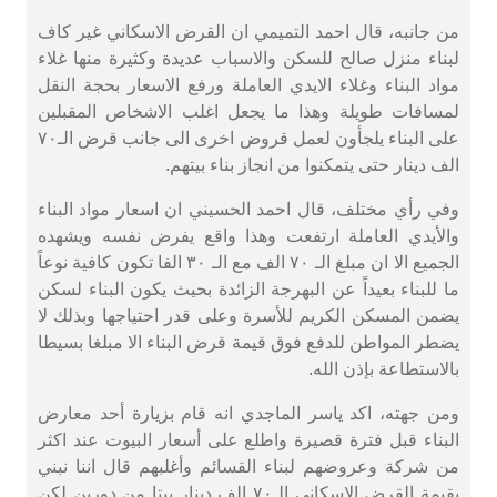
من جانبه، قال احمد التميمي ان القرض الاسكاني غير كاف
لبناء منزل صالح للسكن والاسباب عديدة وكثيرة منها غلاء
مواد البناء وغلاء الايدي العاملة ورفع الاسعار بحجة النقل
لمسافات طويلة وهذا ما يجعل اغلب الاشخاص المقبلين
على البناء يلجأون لعمل قروض اخرى الى جانب قرض الـ٧٠
الف دينار حتى يتمكنوا من انجاز بناء بيتهم.
وفي رأي مختلف، قال احمد الحسيني ان اسعار مواد البناء
والأيدي العاملة ارتفعت وهذا واقع يفرض نفسه ويشهده
الجميع الا ان مبلغ الـ ٧٠ الف مع الـ ٣٠ الفا تكون كافية نوعاً
ما للبناء بعيداً عن البهرجة الزائدة بحيث يكون البناء لسكن
يضمن المسكن الكريم للأسرة وعلى قدر احتياجها وبذلك لا
يضطر المواطن للدفع فوق قيمة قرض البناء الا مبلغا بسيطا
بالاستطاعة بإذن الله.
ومن جهته، اكد ياسر الماجدي انه قام بزيارة أحد معارض
البناء قبل فترة قصيرة واطلع على أسعار البيوت عند اكثر
من شركة وعروضهم لبناء القسائم وأغلبهم قال اننا نبني
بقيمة القرض الاسكاني الـ٧٠ الف دينار بيتا من دورين لكن