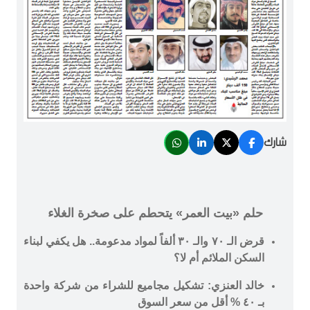
شارك
حلم «بيت العمر» يتحطم على صخرة الغلاء
قرض الـ ٧٠ والـ ٣٠ ألفاً لمواد مدعومة.. هل يكفي لبناء
السكن الملائم أم لا؟
خالد العنزي: تشكيل مجاميع للشراء من شركة واحدة
بـ ٤٠ % أقل من سعر السوق