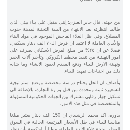
من جهته، قال جابر العنزي: إنني مقبل على بناء بيتي الذي
طالما انتظرته بعد الانتهاء من البنية التحتية لمدينة جنوب
المطلاع، وفي ظل الغلاء الفاحش الموجود في مواد البناء
والأيدي العاملة لا اعتقد ان قرض الـ٧٠ الف دينار سيكفي،
فضلا عن ان ٢٥% من مبلغ القرض الاسكاني يصرف على
امور التهيئـة من تنفيذ مخطط الكروكي وتأجير آلات الحفر
وتهيئة الارض للبناء ودفع المقدم لعقود الانشاء وما شابه
ذلك من احتياجات تمهيدا للبناء.
وأضاف ان الحل يحتاج دراسة مخصصة ووضع استراتيجية
لتسعيرة ثابتة ومحددة من قبل وزارة التجارة، بالإضافة الى
تشكيل جهاز رقابي مشترك بين الجهات الحكومية المسؤولة
والمتخصصة في مثل هذه الامور.
بدوره، اكد محمد الرشيدي ان 150 الف دينار يعتبر مبلغا
مناسبا للبناء في ظل الأسعار المرتفعة الحالية في السوق
المحلي بحجة غلاء الايدي العاملة، مطالباً الحكومة بأن تنظر