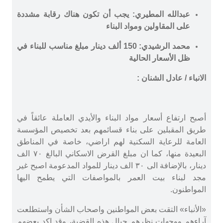
عبدالله المطيري: يجب أن تكون هناك رقابة مشددة
على المقاولين ومواد البناء
محمد الرشيدي: 150 ألف دينار مبلغ مناسب للبناء في
ظل الأسعار الحالية
الانباء / عادل الشنان :
أصبح ارتفاع أسعار مواد البناء والأيدي العاملة عائقاً في
طريق المقبلين على بناء قسائمهم بعد تخصيص المؤسسة
العامة للرعاية السكنية لهم اراضي، خاصة في المناطق
البعيدة منها، كما ان مبلغ القرض الاسكاني البالغ ٧٠ الف
دينار، بالإضافة الى ٣٠ الف دينار للمواد المدعومة اصبح غير
مجد لبناء بيت العمر بالمواصفات التي يطمح اليها
المواطنون.
«الأنباء» التقت بعض المواطنين واصحاب الشأن واستطلعت
آراءهم ووجهات نظرهم حيال هذه القضية، وقد اكد بعضهم