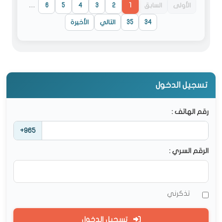
الأولى
السابق
1
2
3
4
5
6
…
34
35
التالي
الأخيرة
تسجيل الدخول
رقم الهاتف :
+965
الرقم السري :
تذكرني
تسجيل الدخول