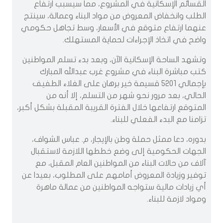
القسائم الإسكانية في المشروع، مما سيسبب ارتفاع
الطلب وانخفاض المعروض من مواد البناء وعمالة، سينتج
عنهما ارتفاع متوقع في الأسعار، وسط تجاهل حكومي
واضح في اتخاذ الإجراءات لحماية المستهلك.
وتشهد الساحة الإسكانية الآن، وبعد بدء تسلم المواطنين
كتب مباشرة البناء في مشروع غرب عبدالله المبارك
بإجمالي 5201 قسيمة خير برهان على الغلاء الطفيف
الحالي، بعد مرور نحو شهر من التسلم، إلا أنه من
المتوقع ارتفاعها خلال الفترة القريبة المقبلة بشكل أكبر،
تزامنا مع البدء الفعلي للبناء.
بدوره، دعا ممثل حملة وطن بالإيجار، م. عباس الشواف،
الجهات الحكومية إلى وضع خططها اللازمة لاستقبال
آلاف من حالات البناء من المواطنين العام المقبل، مع
توفير وزيادة المعروض أمامهم على المطلوب، بعيدا عن
أي زيادات مالية ستواجه المواطنين من عمالة ماهرة
ومواد لازمة للبناء.