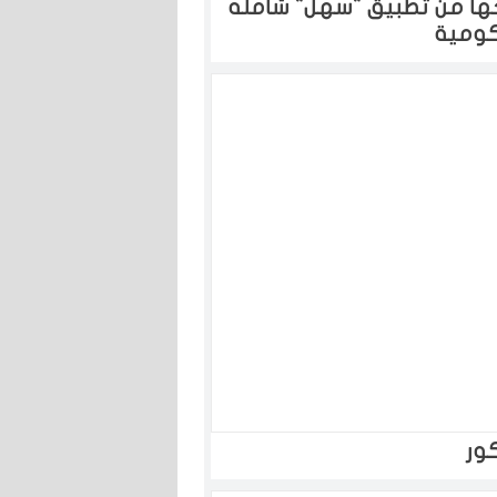
جها من تطبيق "سهل" شامله
كومية
ور