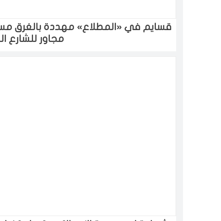
قسايم في «المطلاع» مهددة بالغرق مس
مجاور للشارع ال