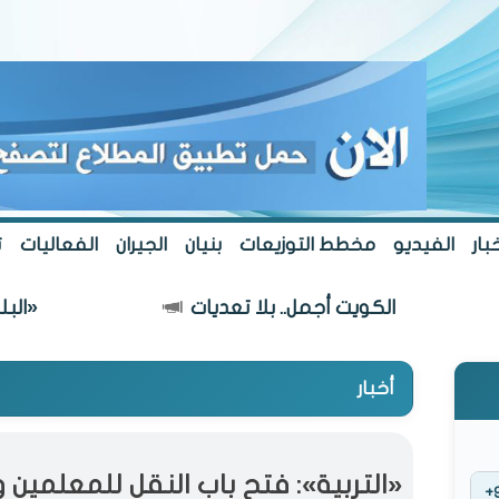
بار
الفيديو
مخطط التوزيعات
بنيان
الجيران
الفعاليات
ت
الكويت أجمل.. بلا تعديات
«البلدي» يعتم
أخبار
«التربية»: فتح باب النقل للمعلمين و
+