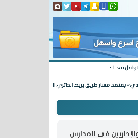
واصل معنا
د مسار طريق يربط الدائري السادس بـ «المطلاع» السكنية
الإداريين في المدارس