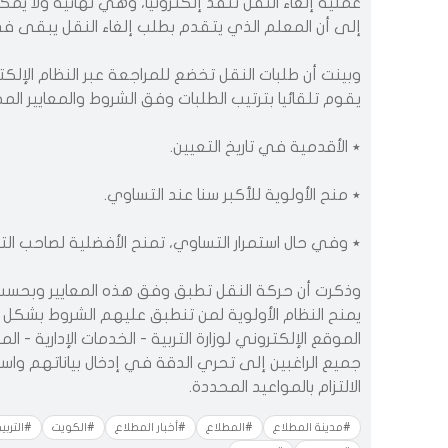
عملية إلغاء النقل تنفذ إلكترونيا، وهي نهائية ولا يمك
إلى أن المعلم الذي يتقدم بطلب إلغاء النقل يبقى في
وبينت أن طلبات النقل تخضع للمراجعة عبر النظام الإلك
يقوم تلقائيا بترتيب الطلبات وفق الشروط والمعايير ال
٭ الأقدمية في تاريخ التعيين.
٭ منح الأولوية للأكبر سنا عند التساوي.
٭ وفي حال استمرار التساوي، تمنح الأفضلية لصاحب الت
وذكرت أن حركة النقل تطبق وفق هذه المعايير وبحسب ا
يمنح النظام الأولوية لمن تنطبق عليهم الشروط بشكل 
الموقع الإلكتروني لوزارة التربية - الخدمات الإدارية - 
جميع الراغبين إلى تحري الدقة في إدخال بياناتهم واس
الالتزام بالمواعيد المحددة.
#مدينة المطلاع
#المطلاع
#أخبار المطلاع
#الكويت
#التربية