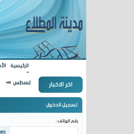
الرئيسية
الأخ
شؤون": افتتاح "تعاونية المطلاع" 27 أغسطس
اخر الاخبار
تسجيل الدخول
رقم الهاتف :
965