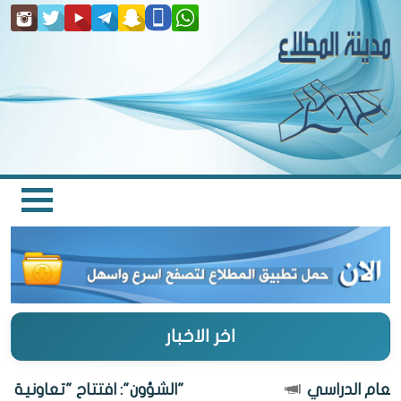
اخر الاخبار
"الشؤون": افتتاح "تعاونية المطلاع" 7