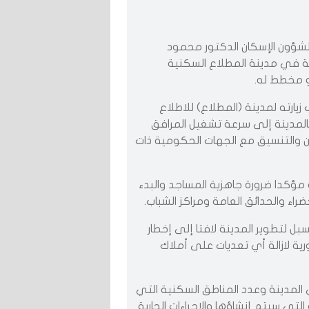
ة لشؤون الإسكان الدكتور محمود
ئية في مدينة المطلاع السكنية
هو مخطط له.
يارته لمدينة (المطلاع) للاطلاع
بالمدينة إلى سرعة تشغيل المرافق
اون والتنسيق مع الجهات الحكومية ذات
ل المدينة نحو 400 ألف نسمة مؤكدا ضرورة جاهزية المساجد والبدء
ضراء والحدائق العامة ومراكز الشباب.
بل لتطوير المدينة لافتا إلى إخطار
ية لازالة أي تعديات على أملاك
 المدينة وعدد المناطق السكنية التي
تي سيتم إنشاؤها والإجراءات الجارية