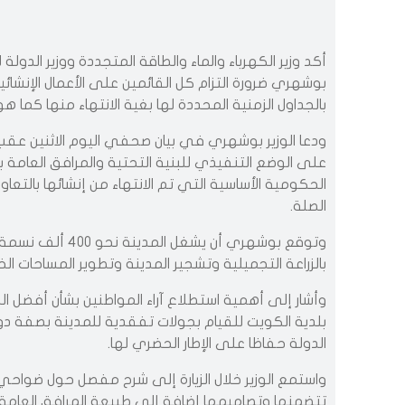
أكد وزير الكهرباء والماء والطاقة المتجددة ووزير الدول
بوشهري ضرورة التزام كل القائمين على الأعمال الإنشا
بالجداول الزمنية المحددة لها بغية الانتهاء منها كما 
ودعا الوزير بوشهري في بيان صحفي اليوم الاثنين عقب ز
على الوضع التنفيذي للبنية التحتية والمرافق العامة 
الحكومية الأساسية التي تم الانتهاء من إنشائها بالتع
الصلة.
وتوقع بوشهري أن يشغ
بالزراعة التجميلية وتشجير المدينة وتطوير المساحات الخ
وأشار إلى أهمية استطلاع آراء المواطنين بشأن أفضل الس
بلدية الكويت للقيام بجولات تفقدية للمدينة بصفة دور
الدولة حفاظا على الإطار الحضري لها.
واستمع الوزير خلال الزيارة إلى شرح مفصل حول ضواحي
تتضمنها وتصاميمها إضافة إلى طبيعة المرافق العامة ال