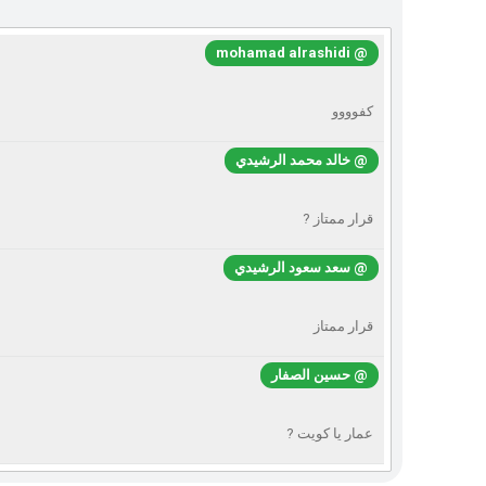
@ mohamad alrashidi
كفوووو
@ خالد محمد الرشيدي
قرار ممتاز ?
@ سعد سعود الرشيدي
قرار ممتاز
@ حسين الصفار
عمار يا كويت ?