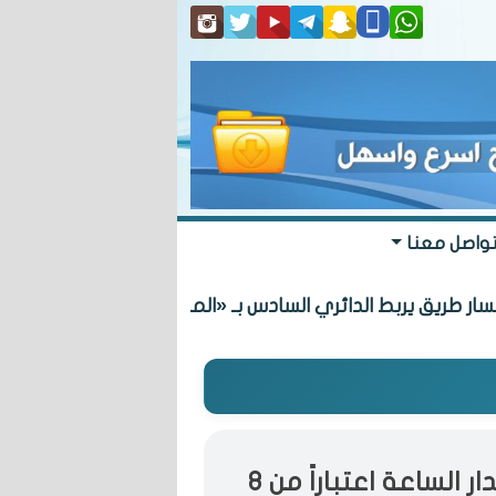
واصل معنا
يربط الدائري السادس بـ «المطلاع» السكنية
«المطلاع الصحي 1» سيعمل على مدار الساعة اعتباراً من 8