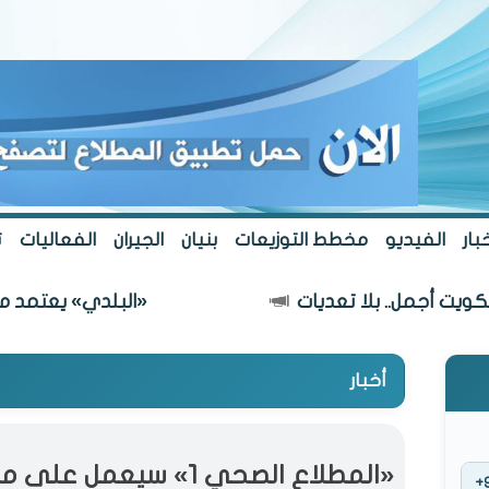
بار
الفيديو
مخطط التوزيعات
بنيان
الجيران
الفعاليات
ت
ل.. بلا تعديات
«البلدي» يعتمد مسار طريق 
أخبار
+