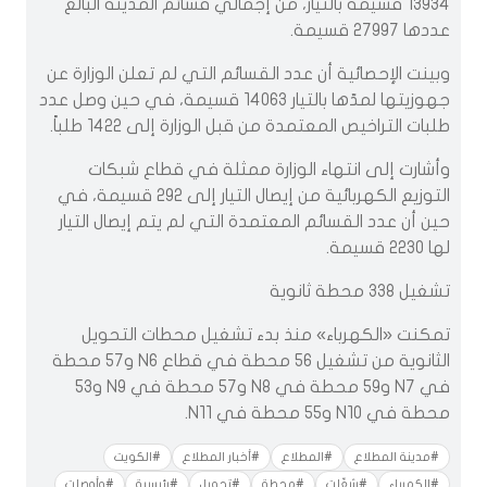
13934 قسيمة بالتيار، من إجمالي قسائم المدينة البالغ
عددها 27997 قسيمة.
وبينت الإحصائية أن عدد القسائم التي لم تعلن الوزارة عن
جهوزيتها لمدّها بالتيار 14063 قسيمة، في حين وصل عدد
طلبات التراخيص المعتمدة من قبل الوزارة إلى 1422 طلباً.
وأشارت إلى انتهاء الوزارة ممثلة في قطاع شبكات
التوزيع الكهربائية من إيصال التيار إلى 292 قسيمة، في
حين أن عدد القسائم المعتمدة التي لم يتم إيصال التيار
لها 2230 قسيمة.
تشغيل 338 محطة ثانوية
تمكنت «الكهرباء» منذ بدء تشغيل محطات التحويل
الثانوية من تشغيل 56 محطة في قطاع N6 و57 محطة
في N7 و59 محطة في N8 و57 محطة في N9 و53
محطة في N10 و55 محطة في N11.
#مدينة المطلاع
#المطلاع
#أخبار المطلاع
#الكويت
#الكهرباء
#شغّلت
#محطة
#تحويل
#رئيسية
#وأوصلت