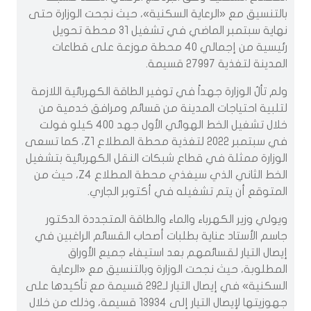
بالتنسيق مع «الرعاية السكنية»، حيث نجحت الوزارة حتى
نهاية سبتمبر الماضي في تشغيل 31 محطة تحويل
رئيسية من إجمالي 40 محطة موزعة على قطاعات
المدينة لتغذية 27997 قسيمة.
ولم تألُ الوزارة جهداً في توفير الطاقة الكهربائية اللازمة
لتلبية احتياجات المدينة من قسائم ومرافق خدمية من
خلال تشغيل الخط الهوائي الأول جهد 400 كيلو فولت
في سبتمبر 2022 لتغذية محطة المطلاع Z1، كما تسعى
الوزارة ممثلة في قطاع شبكات النقل الكهربائية بتشغيل
الخط الثاني الذي سيغذي محطة المطلاع Z4، حيث من
المتوقع أن يتم تشغيله في أكتوبر الجاري.
ويولي وزير الكهرباء والماء والطاقة المتجددة الدكتور
جاسم الأستاد عناية بطلبات أصحاب القسائم الراغبين في
إيصال التيار لقسائمهم بعد استيفاء جميع الأوراق
المطلوبة، حيث نجحت الوزارة وبالتنسيق مع «الرعاية
السكنية» في إيصال التيار لـ292 قسيمة مع تأكيدها على
جهوزيتها لإيصال التيار إلى 13934 قسيمة، وذلك من خلال