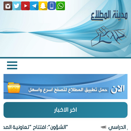
اخر الاخبار
"الشؤون": افتتاح "تعاونية المطلاع" 27 أغسط