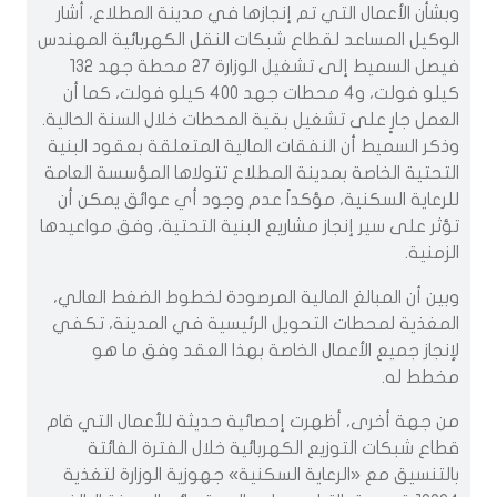
وبشأن الأعمال التي تم إنجازها في مدينة المطلاع، أشار
الوكيل المساعد لقطاع شبكات النقل الكهربائية المهندس
فيصل السميط إلى تشغيل الوزارة 27 محطة جهد 132
كيلو فولت، و4 محطات جهد 400 كيلو فولت، كما أن
العمل جارٍ على تشغيل بقية المحطات خلال السنة الحالية.
وذكر السميط أن النفقات المالية المتعلقة بعقود البنية
التحتية الخاصة بمدينة المطلاع تتولاها المؤسسة العامة
للرعاية السكنية، مؤكداً عدم وجود أي عوائق يمكن أن
تؤثر على سير إنجاز مشاريع البنية التحتية، وفق مواعيدها
الزمنية.
وبين أن المبالغ المالية المرصودة لخطوط الضغط العالي،
المغذية لمحطات التحويل الرئيسية في المدينة، تكفي
لإنجاز جميع الأعمال الخاصة بهذا العقد وفق ما هو
مخطط له.
من جهة أخرى، أظهرت إحصائية حديثة للأعمال التي قام
قطاع شبكات التوزيع الكهربائية خلال الفترة الفائتة
بالتنسيق مع «الرعاية السكنية» جهوزية الوزارة لتغذية