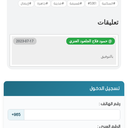
#السكنية
#5361
#قسيمة
#مدينة
#جاهزة
#لإيصال
تعليقات
@ حمود فلاح الجلعود العنزي
2023-07-17
بالتوفيق
تسجيل الدخول
رقم الهاتف :
+965
الرقم السري :