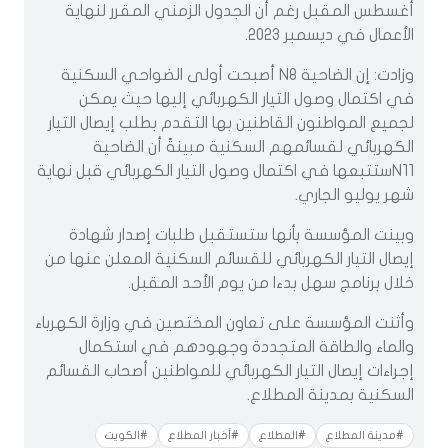
أغسطس المقبل رغم أن الجدول الزمني المقرر لنهاية
الأعمال في ديسمبر 2023.
وزادت: إن الضاحية N8 أصبحت أولى الضواحي السكنية
في اكتمال وصول التيار الكهربائي إليها حيث يمكن
لجميع المواطنون القاطنين بها ‏التقدم بطلب إيصال التيار
الكهربائي لقسائمهم السكنية مبينةً أن الضاحية
N11ستتبعها في اكتمال وصول التيار الكهربائي قبل نهاية
شهر يوليو الجاري.
وبينت المؤسسة بأنها ستستقبل طلبات إصدار شهادة
إيصال التيار الكهربائي للقسائم السكنية المعلن عنها ‏من
خلال برنامج سهل بدءا من يوم الأحد المقبل.
وأثنت المؤسسة على تعاون المختصين في وزارة الكهرباء
والماء والطاقة المتجددة وجهودهم في استكمال
إجراءات إيصال التيار الكهربائي للمواطنين أصحاب القسائم
السكنية بمدينة المطلاع.
#مدينة المطلاع
#المطلاع
#أخبار المطلاع
#الكويت