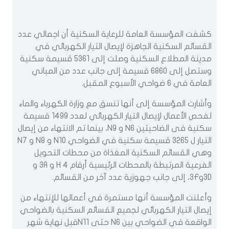
كشفت المؤسسة العامة للرعاية السكنية أن اجمالي عدد
القسائم السكنية الجاهزة لإيصال التيار الكهربائي في
مدينة المطلاع السكنية وصلت إلى 5361 قسيمة سكنية
وستصل إلى 6860 قسيمة إلى جانب عدد من المباني
العامة في 6 ضواحي الأسبوع المقبل.
وأشارت المؤسسة إلى أنها تنسق مع وزارة الكهرباء والماء
لفحص الأعمال لإيصال التيار الكهربائي لعدد 1499 قسيمة
سكنية فى الضاحيتين N6 و N9، بينما تم الانتهاء من إيصال
التيار ل 3265 قسيمة سكنية في الضواحي N10 و N8 و N7
وهي القسائم السكنية المغذاة من محطات التحويل
الفرعية المرتبطة بالمحطات الرئيسية أرقام H 4 و 3A و
3Dو3F، إلى جانب جهوزية عدد آخر من القسائم.
وأعلنت المؤسسة أنها مستمرة في أعمالها للإنتهاء من
إيصال التيار الكهربائي لجميع القسائم السكنية بالضواحي
الواقعة في الضواحي بين N6 حتى N11قبل نهاية شهر