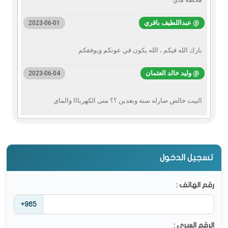
@ عبداللطيف باقري
2023-06-01
بارك الله فيكم ، الله يكون في عونكم ويوفقكم
@ وليد خالد العثمان
2023-06-04
البيت خالص صارله سنه وبعدين ؟؟ متى الكهربااا والماي
تسجيل الدخول
رقم الهاتف :
+965
الرقم السري :