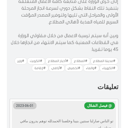
إلى حرص الوزارة على متابعة كافة الأعمال المتعلقة
بتنفيذ تلك النقاط بشكل دوري لسرعة انجاز المرحلة
الأولى والمراحل التي تليها ولتوفير المصدر المؤقت
السريع للمياه العذبة لأهالي المطلاع.
وبين أنه سيتم ترسية الاعمال من خلال مقاولي الوزارة
في القطاعات المعنية كما سيتم الانتهاء من انجازها خلال
45 يوما تقريبا.
#مدينة المطلاع
#المطلاع
#أخبار المطلاع
#الكويت
#وزير
#الكهرباء
#والماء
#تخصيص
#أراضي
#لإقامة
تعليقات
@ فيصل الشلال
2023-06-01
تو الناس صارلنا سنتين بنينا وخلصنا الحمدلله توهم يدرون مافي
محطة ماي