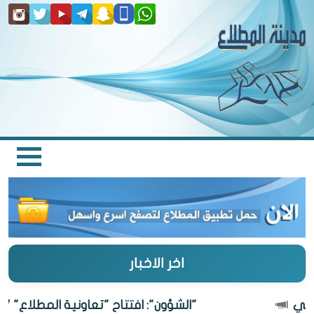
اخر الاخبار
"الشؤون": افتتاح "تعاونية المطلاع" 27 أغسطس