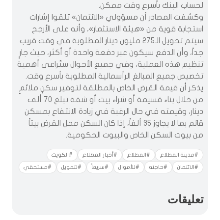
لحساب البنك بأسرع وقت ممكن.
وكشفت المصادر أن مسؤولي «الائتمان» تلقوا إشارات
استجابة قوية من «هيئة الاستثمار»، وأنه على الأرجح
سيتم تحويل الـ275 مليون دينار المطلوبة في وقت قريب
جداً، وأن الدفع سيكون عبر دفعة واحدة أو أكثر، حيث جارٍ
تنظيم هذه العملية، وفي جميع الأحوال ستُراعى أهمية
تخصيص جميع المبالغ الرأسمالية المطلوبة بأسرع وقت.
يذكر أن قيمة القرض الخاص بالمطلقة لتوفير سكنٍ ملائمٍ
من خلال بناء قسيمة أو شراء بيت أو شقة تبلغ 70 ألف
دينار، وقيمته في حال الرغبة في زيادة الانتفاع بمسكن
قائم بما لا يجاوز 35 ألفاً، إذا كان السكن محل القرض بيتاً
من بيوت السكن الخاص والبيوت الحكومية.
#مدينة المطلاع
#المطلاع
#أخبار المطلاع
#الكويت
#الائتمان
#حاجته
#للأموال
#سريعاً
#لتمويل
#مستحقي
تعليقات