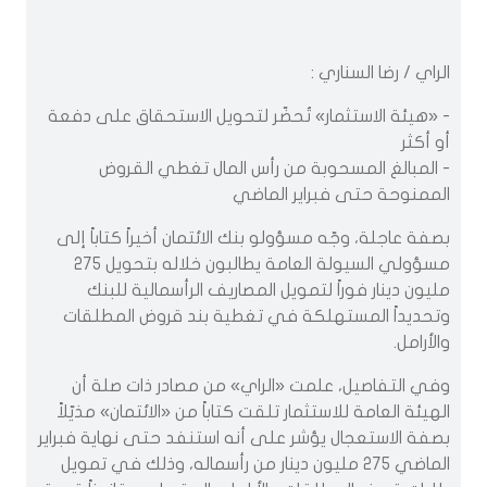
الراي / رضا السناري :
- «هيئة الاستثمار» تُحضّر لتحويل الاستحقاق على دفعة
أو أكثر
- المبالغ المسحوبة من رأس المال تغطي القروض
الممنوحة حتى فبراير الماضي
بصفة عاجلة، وجّه مسؤولو بنك الائتمان أخيراً كتاباً إلى
مسؤولي السيولة العامة يطالبون خلاله بتحويل 275
مليون دينار فوراً لتمويل المصاريف الرأسمالية للبنك
وتحديداً المستهلكة في تغطية بند قروض المطلقات
والأرامل.
وفي التفاصيل، علمت «الراي» من مصادر ذات صلة أن
الهيئة العامة للاستثمار تلقت كتاباً من «الائتمان» مذيّلاً
بصفة الاستعجال يؤشر على أنه استنفد حتى نهاية فبراير
الماضي 275 مليون دينار من رأسماله، وذلك في تمويل