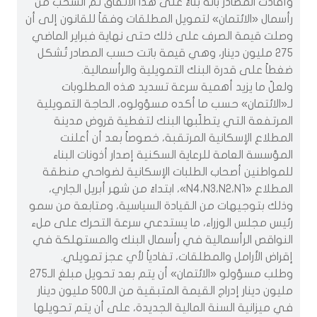
وأفادت المصادر بأنه بناءً على هذا الاتفاق تم السحب من
رأسمال «الائتمان» لتمويل المطلقات وفقاً للقانون إلى أن
وصلت قيمة الصرف على ذلك حتى نهاية فبراير الماضي
275 مليون دينار، وهي قيمة باتت حسب المصادر تُشكل
ضغطاً على قدرة البنك التمويلية والرأسمالية.
ولعلّ ما يزيد أهمية سرعة تسديد هذه المطلوبات
لـ«الائتمان» حسب ما أكده مسؤولوه، الحاجة التمويلية
المرتفعة التي يتطلّبها البنك لتغطية قروض مدينة
المطلاع الإسكانية المرتقبة، خصوصاً بعد أن أعلنت
المؤسسة العامة للرعاية السكنية إصدار أذونات البناء
للمواطنين أصحاب الطلبات الإسكانية لضواحي منطقة
المطلاع «N4،N3،N2،N1»، ابتداءً من شهر أبريل الجاري،
وذلك بتوجيهات من القيادة السياسية، ومتابعة من سمو
رئيس مجلس الوزراء، ما يستدعي سرعة التحرك على ملء
النواقص الرأسمالية في رأسمال البنك والمستهلكة في
إقراض الأرامل والمطلقات، تفادياً لأي عجز تمويلي.
وطلب مسؤولو «الائتمان» أن يتم بعد تحويل مبلغ الـ275
مليون دينار إدراج القيمة المتبقية من الـ500 مليون دينار
في ميزانية السنة المالية الجديدة، على أن يتم تحويلها