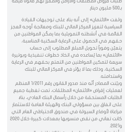
طلبات قروض المطلقات والأرامل والمقرر لهم قانوناً قيمة
بـ500 مليون دينار.
ولفت «الائتمان» إلى أنه بناءً على توجيهات القيادة
السياسية لتعزيز المركز المالي للبنك ومعالجة أوجه العجز
القائمة في أنشطته التمويلية بما يمكّن المواطنين من
حقهم في الحصول على الرعاية السكنية المناسبة،
يتعيّن وفوراً تحويل المبلغ المطلوب إلى حساب
«الائتمان» بما يُساعده في اتخاذ خطوات تنفيذية وبوتيرة
سريعة لتمكين المواطنين من التمتع بحقهم في الرعاية
السكنية، وذلك بما لا يؤثر في المركز المالي للبنك
واستدامته.
وبيّنت المصادر أنّه منذ صدور القانون رقم 1/2011 المنظم
لعمليات إقراض «الائتمان» المطلقات، تمت تغطية جميع
الطلبات المستحقة من خلال رأسمال البنك العادي، بناءً
على اتفاق بين مسؤولي البنك والهيئة العامة للاستثمار
مراعاة لأوضاع السيولة في صندوق الاحتياطي العام التي
كانت تعاني من نقص منسوبها بمعدلات كبيرة خلال 2020
و2021.