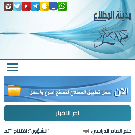
اخر الاخبار
"الشؤون": افتتاح "تعاونية المط