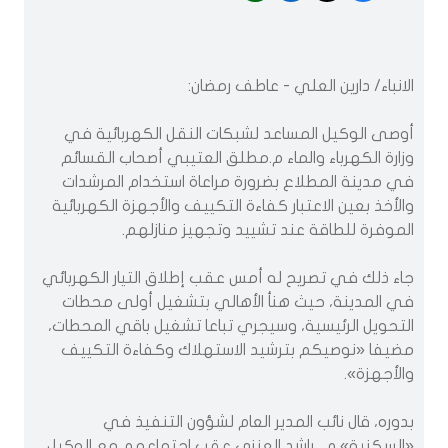
الانباء/ دارين العلي - عاطف رمضان:
أوصى الوكيل المساعد لشبكات النقل الكهربائية في
وزارة الكهرباء والماء م.مطلق العتيبي أصحاب القسائم
في مدينة المطلاع بضرورة مراعاة استخدام المرشدات
والأخذ بعين الاعتبار كفاءة التكييف والأجهزة الكهربائية
الموفرة للطاقة عند تشييد وتجهيز منازلهم.
جاء ذلك في تصريح له أمس عقب إطلاق التيار الكهربائي
في المدينة، حيث هنأ الأهالي بتشغيل أولى محطات
التحويل الرئيسية، وسيجري تباعا تشغيل باقي المحطات،
مضيفا «نوصيكم بترشيد الاستهلاك وكفاءة التكييف
والأجهزة».
بدوره، قال نائب المدير العام لشؤون التنفيذ في
«السكنية» م . راشد العنزي عقب اجتماعهم مع الوكيل