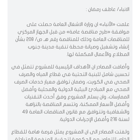
الانباء/ عاطف رمضان :
علمت «الأنباء» ان وزارة الاشغال العامة حصلت على
موافقة «طرح مناقصة عامة» من قبل الجهاز المركزي
للمناقصات العامة وذلك للمناقصة رقم هـ ص/ 208 بشأن
إنشاء وتشغيل وصيانة محطة تنقية مدينة جنوب
المطلاع والأعمال المكملة لها.
وأضافت المصادر ان الأهداف الرئيسية للمشروع تتمثل في
تحسين شامل للبنية التحتية في قطاع المياه والصرف
الصحي في الكويت، وضمان توافق معيار خدمات الصرف
الصحي مع المبادئ البيئية الدولية والمحلية وأفضل
الممارسات، وان يسلم المشروع وفق أحدث التقنيات
وأفضل الأسعار الممكنة، وتتسم المناقصة بالنزاهة
والشفافية وتتوافق مع قانون المناقصات العامة 49
لسنة 216 وأفضل الإجراءات الدولية.
ولفتت المصادر الى ان المشروع يمثل فرصة هامة للقطاع
الخاص للتعاون مع الحكومة لتحقيق المنفعة المتبادلة