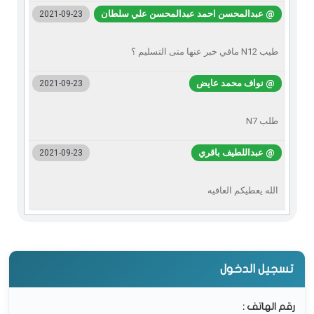
@ عبدالمحسن احمد عبدالمحسن علي سلطان
2021-09-23
طيب N12 مافي خبر عنها متى التسليم ؟
@ نواف محمد عايض
2021-09-23
طلب N7
@ عبداللطيف باقري
2021-09-23
الله يعطيكم العافيه
تسجيل الدخول
رقم الهاتف :