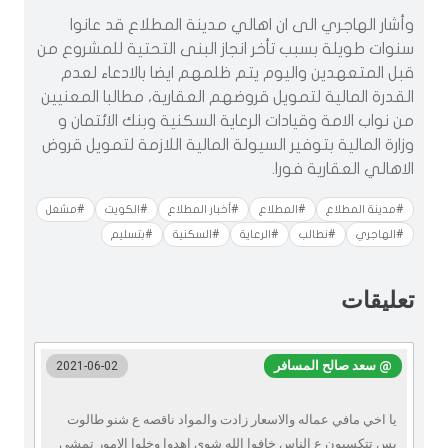
وأشار الهاجري الى ان اهالي مدينة المطلاع قد عانوا
سنوات طويلة بسبب تأخر انجاز البنى التحتية للمشروع من
قبل المتعهدين واليوم يتم ظلمهم ايضا بالادعاء لعدم
القدرة المالية لتمويل قروضهم العقارية، مطالبا المعنيين
من نواب الامة وقيادات الرعاية السكنية وبنك الائتمان و
وزارة المالية
بتوفير السيولة المالية اللازمة لتمويل قروض
الاهالي العقارية فورا.
#مدينة المطلاع
#المطلاع
#أخبار المطلاع
#الكويت
#مشعل
#الهاجري
#نطالب
#الرعاية
#السكنية
#بتسليم
تعليقات
@ سعد صالح المسافر
2021-06-02
يا اخي مافي عماله والاسعار زادت والمواد ناقصه ع شنو طالوت
بس تتكسبون ع الناس خافوا الله شوي اهدوا وخلوا الامور تمشي