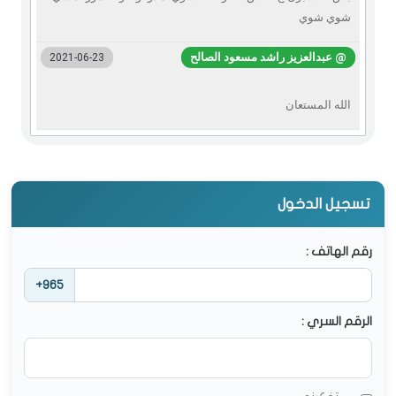
شوي شوي
@ عبدالعزيز راشد مسعود الصالح
2021-06-23
الله المستعان
تسجيل الدخول
رقم الهاتف :
+965
الرقم السري :