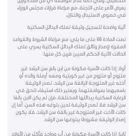
التخصيص، وفي حالة عدم موافقة أي من المذكورين
يعرض الأمر على اللجنة، مع مراعاة قرارات مجلس الوزراء
في خصوص الاستبدال والتنازل.
آلية واضحة لتسجيل وثيقة تملك البدائل السكنية
نصت المادة 66 على ما يلي: مع مراعاة الشروط والقواعد
المقررة لإصدار وثائق تملك البدائل السكنية يسري على
الحالات الآتية الحكم المبين قرين كل منها:
أولا: إذا كانت الأسرة مكونة من ابن بالغ سن الرشد غير
متزوج أو متزوج من غير كويتية ومعه أرملة والده أو
أخته غير المتزوجة البالغة سن الرشد، تصدر الوثيقة
باسميهما بموافقتهما، ويعتبر ذلك استيفاء للحق في
الرعاية السكنية ببدائلها المختلفة، فإن لم يكن الابن بالغا
سن الرشد فلا تصدر الوثيقة لحين بلوغه هذه السن، أما إن
كانت الأخت غير المتزوجة غير بالغة سن الرشد، فلا يكون
إصدار الوثيقة مشروطا ببلوغها سن الرشد.
ثانيا: إذا كانت الأسرة مكونة من أب وواحد فأكثر من الأولاد