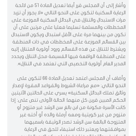
وأشار إلى أن المجلس قرر أيضا تعديل المادة 51 من لائحة
الرعاية السكنية لتكون على النحو التالي «لا يجوز أن تزيد
مرات الاستبدال والتنازل في البدائل السكنية الموزعة على
المخططات والمسلمة تسليما فعليا على مرتين على أن
تكون من بينهما مرة على الأقل استبدال ويكون الاستبدال
بين القسائم الموزعة على المخططات في ذات المنطقة
ويشترط للتنازل عن هذه القسائم ورود أولوية المتنازل إليه
على المنطقة الواقعة فيها القسيمة محل التنازل ويحدد
المدير العام أولوية التخصيص التي تعتمد في التنازل».
وأضاف أن المجلس اعتمد تعديل المادة 66 لتكون على
النحو التالي: «مع مراعاة الشروط والقواعد المقررة لإصدار
وثائق تملك البدائل السكنية» يسري على الحالتين الآتيتين
الحكم المبين قرين كل منهما: الحالة الأولى تنص على: إذا
كانت الأسرة مكونة من ابن بالغ سن الرشد غير متزوج أو
متزوج من غير كويتية ومعه أرملة والده أو أخته غير
المتزوجة البالغة سن الرشد تصدر الوثيقة باسميهما
بموافقتهما ويعتبر ذلك استيفاء للحق في الرعاية