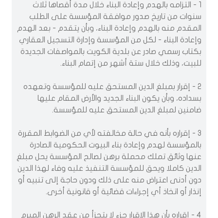
1 - التزامه بالهدم وإعادة البناء خلال مدة أقصاها ثلاث
سنوات من تاريخ صدور موافقة المؤسسة على الطلب
المقدم منه بالهدم وإعادة البناء، وبأن يتقدم - بعد الهدم
وإعادة البناء - لكل من المؤسسة وإدارة التسجيل العقاري
بكتاب رسمي صادر عن بلدية الكويت بالمواصفات الجديدة
للبيت، وذلك خلال ستة أشهر من إتمام البناء.
2 - إقرار بمبلغ الدين المستحق عليه للمؤسسة وتعهده
بسداده، وبأن يكون البناء الجديد والأرض المقام عليها
ضامنين لمبلغ الدين المستحق عليه للمؤسسة.
3 - إقراره بأنه في حالة مخالفته لأي من الضوابط المقررة
بالمؤسسة لهدم وإعادة بناء البيوت الحكومية الصادرة
عنها وثائق تملك محملة برهن لصالح المؤسسة يحل مبلغ
الدين كاملا ويحق للمؤسسة التنفيذ عليه وفاء لهذا الدين
دون أدنى اعتراض منه على ذلك ودون حاجة إلى تنبيه أو
إنذار أو اتخاذ أي إجراءات قضائية أو قانونية أخرى.
4 - إقراره بأن هذا الإقرار جزء لا يتجزأ من عقد الرهن المبرم