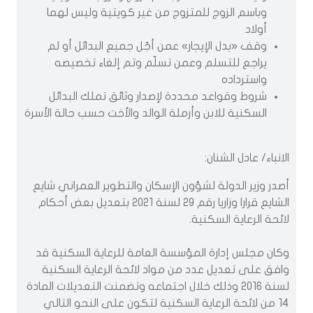
وباسم الزوج للمتزوج من غير كويتية وليس لهما
أولاد
وقف «بدل الإيجار» عمن أجّل جميع البدائل أو لم
يراجع للتسلم وعمن تسلّم وتم إلغاء تخصيصه
واسترداده
شروط وقواعد محددة لإصدار وثائق تملك البدائل
السكنية للابن وأرملة الوالد والأخت حسب حالة الأسرة
الانباء/ عادل الشنان:
أصدر وزير الدولة لشؤون الإسكان والتطوير العمراني شايع
الشايع قرارا وزاريا رقم 29 لسنة 2021 بتعديل بعض أحكام
لائحة الرعاية السكنية.
وكان مجلس إدارة المؤسسة العامة للرعاية السكنية قد
وافق على تعديل عدد من مواد لائحة الرعاية السكنية
لسنة 2016 وذلك خلال اجتماعه وتضمنت التعديلات المادة
14 من لائحة الرعاية السكنية لتكون على النحو التالي