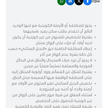
شارك
يجوز للمطلقة أو الأرملة الكويتية مع ابنها الوحيد
البالغ أن تتقدم بطلب سكن يقيد باسميهما
يشترط للتخصيص للمتزوج من غير كويتية أن يكون
لديه أولاد أو مرّت على الزواج سنتان
إعطاء المطلقة الحاضنة حق «البديل السكني» حسب
كل حالة بشرط عدم الزواج من آخر
لا يجوز أن تزيد مرات الاستبدال والتنازل في البدائل
الموزعة والمسلمة تسليماً فعلياً عن مرتين
يشترط للتنازل عن القسائم ورود أولوية المتنازل إليه
على المنطقة الواقعة فيها القسيمة محل التنازل
تخصيص البديل السكني لغير المتزوج من الأولاد مع
أرملة والده أو أخته غير المتزوجة
استثناء المعاق من شرط مرور عامين على الزواج من
غير كويتية للحصول على التخصيص
وثيقة التملك تصدر باسم الزوج والزوجة الكويتية