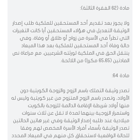
مادة (62 الفقرة الثالثة):
ولا يجوز بعد تقديم أحد المستحقين للملكية طلب إصدار
الوثيقة التعديل في هؤلاء المستحقين أيا كانت التغيرات
التي تطرأ في الأسرة من زواج أو طلاق أو وفاة، وفي
حالة وفاة أحد المستحقين للملكية بعد هذا الميعاد
ينتقل الحق في الملكية لورثته الشرعيين، مع مراعاة نص
المادتين (65،65 مكررا) من اللائحة.
مادة 64:
تصدر وثيقة التملك باسم الزوج والزوجة الكويتية دون
الأولاد، وتصدر باسم الزوج المتزوج من غير كويتية وليس له
منها أولاد شريطة الإقامة الدائمة للزوجة بالكويت
واستمرار الزوجية بينهما لمدة لا تقل عن ثلاث سنوات
ميلادية عند طلبه إصدار الوثيقة وفي غير هاتين الحالتين
تصدر الوثيقة بأسماء أفراد الأسرة المخصص لهم وفقا
للحالة الواقعية لاستحقاق كل منهم في الميعاد المحدد