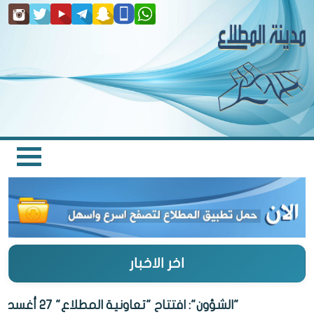
اخر الاخبار
"الشؤون": افتتاح "تعاونية المطلاع" 27 أغسطس