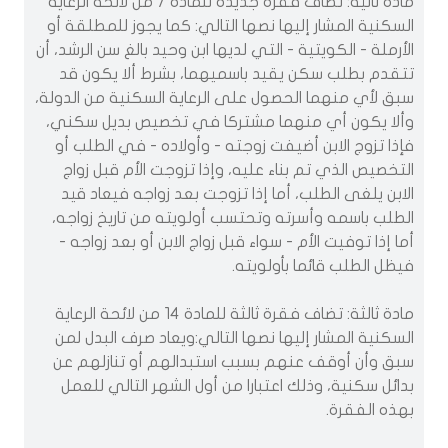
مادة ثانية: تضاف فقرة جديدة للمادة 7 من لائحة الرعاية
السكنية المشار إليها نصها التالي: كما يجوز للمطلقة أو
الأرملة - الكويتية - التي لديها ابن وحيد بالغ سن الرشد، أن
تتقدم بطلب سكن يقيد باسميهما، بشرط ألا يكون قد
سبق لأي منهما الحصول على الرعاية السكنية من الدولة،
وألا يكون أي منهما مشتركا في تخصيص بديل سكني،
فإذا تزوج الابن أضيفت زوجته - وأولاده - في الطلب أو
التخصيص الذي تم بناء عليه، وإذا تزوجت الأم قبل زواج
الابن يلغى الطلب، أما إذا تزوجت بعد زواجه فيعاد قيد
الطلب باسمه وأسرته وتحتسب أولويته من تاريخ زواجه،
أما إذا توفيت الأم - سواء قبل زواج الابن أو بعد زواجه -
فيظل الطلب قائما بأولويته.
مادة ثالثة: تضاف فقرة ثالثة للمادة 14 من لائحة الرعاية
السكنية المشار إليها نصها التالي:ويعاد صرف البدل لمن
سبق وأن أوقف عنهم بسبب استبدالهم أو تنازلهم عن
بدائل سكنية، وذلك اعتبارا من أول الشهر التالي للعمل
بهذه الفقرة.