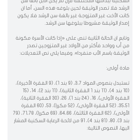
السكنية ببدائلها المختلفة فإن لم يكن الابن بالغا سن
الرشد فلا تصدر الوثيقة لحين بلوغه هذه السن، أما ان
كانت الأخت غير المتزوجة غير بالغة سن الرشد فلا يكون
إصدار الوثيقة مشروطا ببلوغها سن الرشد.
وتابع ان الحالة الثانية تنص على «إذا كانت الأسرة مكونة
من أب وواحد فأكثر من الأولاد غير المتزوجين تصدر
الوثيقة باسم الأب منفردا». وفيما يلي نص التعديلات:
مادة أولى:
تستبدل بنصوص المواد 3،7، (9 بند 1)، (9 الفقرة الأخيرة)،
(10 بند 4)، (11 بند 1 الفقرة الثانية)، (11 بند 2)، 14، (15
الفقرة الأولى)، 16، (24 بند 1)، 26، (30 الفقرة الثانية)،
35،51، (52 الفقرة الأولى)، (52 مكررا)، 53، (60 الفقرة
الأولى)، (62 الفقرة الثالثة)، 64،66، (69 مكررا)، 71،78، (79
بند 3)، 80، (81 بند 4)، 91 من لائحة الرعاية السكنية المشار
اليها، النصوص التالية: