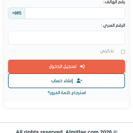
رقم الهاتف :
+965
الرقم السري :
تذكرني
تسجيل الدخول
إنشاء حساب
استرجاع كلمة المرور؟
© All rights reserved. Almitlae.com 2026