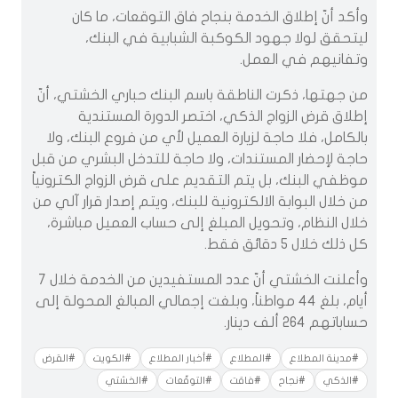
وأكد أنّ إطلاق الخدمة بنجاح فاق التوقعات، ما كان
ليتحقق لولا جهود الكوكبة الشبابية في البنك،
وتفانيهم في العمل.
من جهتها، ذكرت الناطقة باسم البنك حباري الخشتي، أنّ
إطلاق قرض الزواج الذكي، اختصر الدورة المستندية
بالكامل، فلا حاجة لزيارة العميل لأي من فروع البنك، ولا
حاجة لإحضار المستندات، ولا حاجة للتدخل البشري من قبل
موظفي البنك، بل يتم التقديم على قرض الزواج الكترونياً
من خلال البوابة الالكترونية للبنك، ويتم إصدار قرار آلي من
خلال النظام، وتحويل المبلغ إلى حساب العميل مباشرة،
كل ذلك خلال 5 دقائق فقط.
وأعلنت الخشتي أنّ عدد المستفيدين من الخدمة خلال 7
أيام، بلغ 44 مواطناً، وبلغت إجمالي المبالغ المحولة إلى
حساباتهم 264 ألف دينار.
#مدينة المطلاع
#المطلاع
#أخبار المطلاع
#الكويت
#القرض
#الذكي
#نجاح
#فاقت
#التوقّعات
#الخشتي