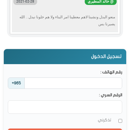
@ خالد المطيري
2021-02-28
منعو البدل ونشبنا لاهم معطينا امر البناء ولا هم خلونا نبدل .. الله
يصبرنا بس
تسجيل الدخول
رقم الهاتف :
+965
الرقم السري :
تذكرني