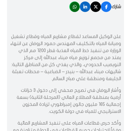
شارك
علن الوكيل المساعد لقطاع مشاريع المياه وقطاع تشغيل
وصيانة المياه بالتكليف المهندس حمود الروضان عن انتهاء
الوزارة من تنفيذ خط المياه العذبة قطر 1200 مم الذي
يمتد من مجمع توزيع مياه ميناء عبدالله إلى مركز
النويصيب الحدودي، والذي يغذي كل من المناطق التالية:
شاليهات ميناء عبدالله – بنيدر – الضباعية – محطات تعبئة
الجليعة ومنطقة علي صباح السالم.
وأشار الروضان في تصريح صحفي إلى دخول 3 خزانات
أرضية بمنطقة المطلاع العالي (المرحلة الثانية) بسعة
إجمالية 165 مليون جالون إمبراطوري لزيادة المخزون
الاستراتيجي للمياه في دولة الكويت.
وأكد حرص قطاعات المياه على تنفيذ المشاريع المائية
وفقاً لاحتياجات جميع القطاعات في الدولة متزامنة مع