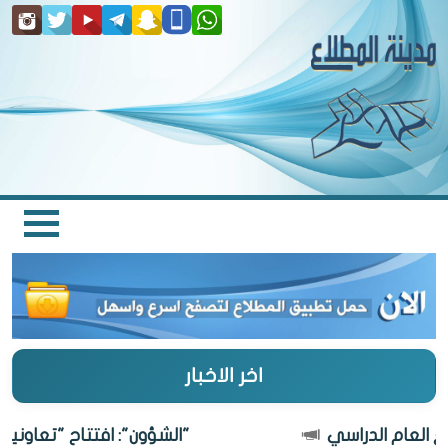
اخر الاخبار
"الشؤون": افتتاح "تعاونية المطلاع"