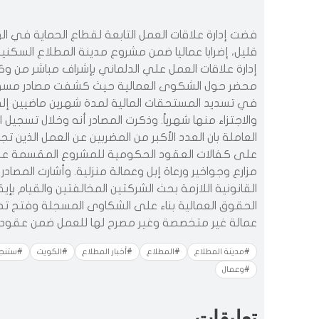
فضت إدارة علاقات العمل التابعة لقطاع الحماية في ال
قليل، إضرابا عماليا ضمن مشروع مدينة المطلاع السكني
إدارة علاقات العمل علي الدلماني بإشراف مباشر من وك
محضر حول الشكوى العمالية حيث كشفت مصادر مسؤولة
في تسديد المستحقات المالية لمدة شهرين ماضيين إلى 
والاجتزاء منها شهرياً. وذكرت المصادر أنه وخلال تسجي
على كفالات العقود الحكومية للمشروع المقسمة ع
مزارع وجواخير ورعاة إبل وعمالة منزلية. وأشارت المصادر 
القانونية اللازمة بحث الشركتين المخالفتين والقيام بإ
الحقوق العمالية بناء على الشكاوى المسجلة وفتح تح
عمالة غير متخصصة وغير مصرح لها للعمل ضمن عقود
#مدينة المطلاع
#المطلاع
#أخبار المطلاع
#الكويت
#ستنجز
#وعمال
تعليقات