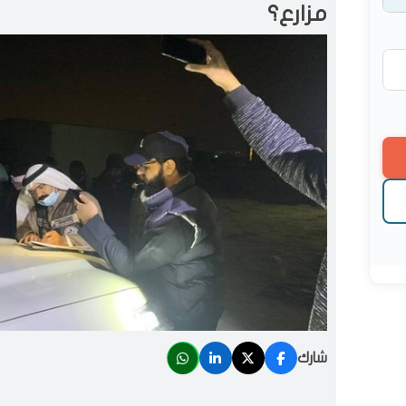
مزارع؟
شارك