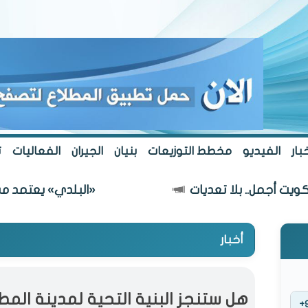
بار
الفيديو
مخطط التوزيعات
بنيان
الجيران
الفعاليات
ت
مل.. بلا تعديات
«البلدي» يعتمد مسار طريق
أخبار
هل ستنجز البنية التحية لمدينة المط
+