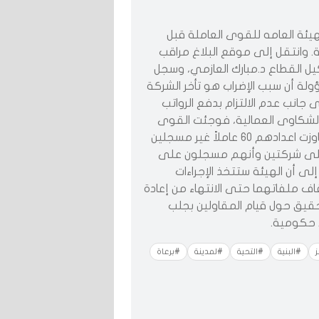
هيئة العامه للقوى العاملة قبل
ة. وانتقل إلى موقع البلاغ مراقب
يل القطاع د.مبارك العازمي، وسجل
 أن سبب الإضراب هو تأخر الشركة
جانب عدم الالتزام بدفع الرواتب
ل الشكاوى العمالية، فوجئت القوى
العاملة بان العدد الأكبر من المضربين عن العمل الذين تجاوزت اعدادهم 60 عاملاً غير مسجلين
لى شركتين وأنهم مسجلون على
إلى أن الهيئة ستتخذ الإجراءات
يقاف ملفاتهما حتى الانتهاء من إعادة
قيق حول قيام المقاولين بجلب
 حكومية.
#البنية
#التحية
#لمدينة
#برعاة