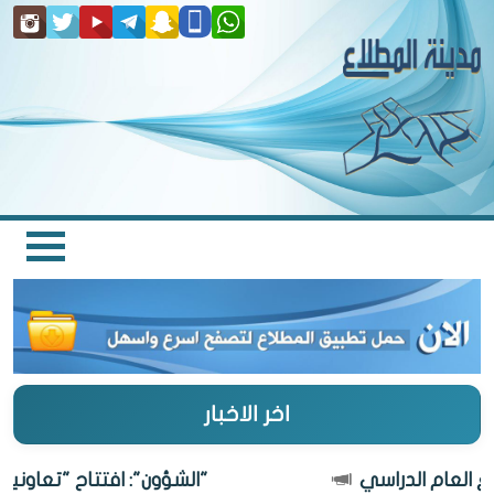
اخر الاخبار
"الشؤون": افتتاح "تعاونية المطلاع"