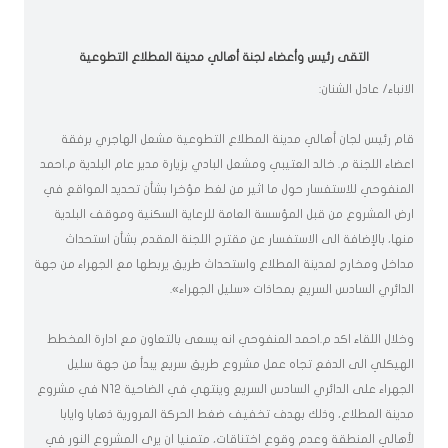
التقى رئيس وأعضاء لجنة أهالي مدينة المطلاع التطوعية
الانباء/ عادل الشنان:
قام رئيس لجان أهالي مدينة المطلاع التطوعية مشعل الهاجري برفقة
اعضاء اللجنة م. خالد العتيبي ومشعل البادي بزيارة مدير عام البلدية م.احمد
المنفوحي للاستفسار حول ما اثير من لغط مؤخرا بشأن تحديد المواقع في
ارض المشروع من قبل المؤسسة العامة للرعاية السكنية وموقف البلدية
منها، بالإضافة الى الاستفسار عن مقترح اللجنة المقدم بشأن استحداث
مداخل ومخارج لمدينة المطلاع واستحداث طريق يربطها مع الجهراء من جهة
الدائري السادس السريع بمحاذات «سليل الجهراء».
وخلال اللقاء اكد م.احمد المنفوحي انه يسعى بالتعاون مع ادارة المخطط
الهيكلي الى الدفع تجاه عمل مشروع طريق سريع يبدأ من جهة سليل
الجهراء على الدائري السادس السريع وينتهي في الضاحية N12 في مشروع
مدينة المطلاع، وذلك بهدف تخفيف ضغط الحركة المرورية ذهابا وايابا
لأهالي المنطقة وعدم وقوع اختناقات، متمنيا ان يرى المشروع النور في