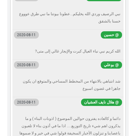
نبي الرصيف وردي الله يخليكم...عطونا بيوتنا ما نبي طرق عوووع
خسنا بالشقق
@ حسين
2020-08-11
الله كريم نبي نباء ‏العيال كبرت والإيجار غالي إلى متى?
@ بوعلي
2020-08-11
شد انتباهي بالانتهاء من المخطط المساحي والمتوقع ان يكون
جاهزا في غضون اسبوع
@ هلال نايف العشيان
2020-08-11
دائما و كالعاده يفترون حوالين الموضوع ( اذونات البناء ) و ما
يذكرون اهم شيء تاريخ التوزيع..... اذا ما في أذون بناء لا تلعبون
باعصابنا و تنزلون الأخبار السخيفة قولوا شي في خير و لا صموها