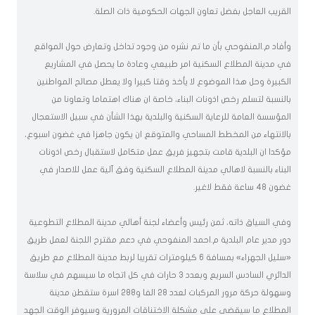
القريب العاجل بفضل تعاون الجهات الحكومية ذات الصلة.
وأفاد م.المنفوحي بأن ما تم نشره من وجود تداخل وتعارض حول المواقع
في مدينة المطلاع السكنية امر طبيعي وعادة ما يحصل في المشاريع
الكبيرة وحل هذا الموضوع لا يأخذ وقتا كبيرا ولا يعطل مصالح المواطنين
بالنسبة لتسلم رخص اذونات البناء، خاصة ان هناك اهتماما وتعاونا من
المؤسسة العامة للرعاية السكنية والبلدية بهذا الشأن في سبيل الاستعجال
بالانتهاء من المخطط المساحي والمتوقع ان يكون جاهزا في غضون اسبوع،
مؤكدا ان البلدية قامت بتجهيز فريق عمل متكامل لاستقبال رخص اذونات
البناء بالنسبة لاهالي مدينة المطلاع السكنية وفق آلية عمل للاصدار في
غضون 48 ساعة فقط لاغير.
وفي السياق ذاته، ثمن رئيس وأعضاء لجنة أهالي مدينة المطلاع التطوعية
دور مدير عام البلدية م.احمد المنفوحي في دعم مقترح اللجنة لعمل طريق
«سليل الجهراء» بمسافة 6 كيلومترات تقريبا لربط مدينة المطلاع مع طريق
الدائري السادس السريع وبعدد 3 حارات في كل اتجاه ما سيسهم في سلاسة
وسهولة حركة مرور المركبات لعدد 28 الفا و288 اسرة ستقطن مدينة
المطلاع ما سيقضي على مشكلة الاختناقات المرورية وسيوفر الوقت الجهد