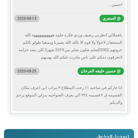
احسن....
@ الصفري
2020-08-13
ياهملالي انطرني رصيف وردي فكره حلوه هههههههههههه الله
المستعان لاحولا ولا قوه الا بالله الله يصبرنا ويمتعنا طولو بالكم
حروتهم 2022الضلم شلون صاير من 2019 شهر5 كلن يشد حزامه
لاتحرقون دمكم علي ناس مادرت عنكم الله يهديهم
@ حسين خليفه الفرحان
2020-08-25
انا جاركم في ضاحيه ١١ رحت المطلاع ٣ مرات ابي اعرف مكان
القسيمه ق ٢ قسيمه ٣٣٤ الي يعرف الضواحيه يدزلي الموقع يرحم
والديكم
تسجيل الدخول