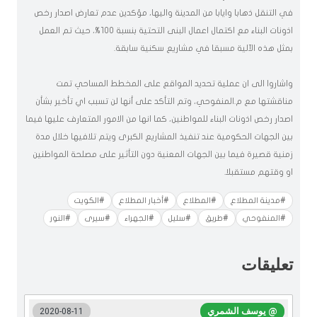
في التنقل ذهابا وايابا من المدينة واليها، مؤكدين عدم تعارض اصدار رخص
اذونات البناء مع اكتمال اعمال البنى التحتية بنسبة 100‎‎%، حيث تم العمل
بمثل هذه الآلية مسبقا في مشاريع سكنية سابقة.
واشاروا الى ان عملية تحديد المواقع على المخطط المساحي تمت
مناقشتها مع م.المنفوحي، وتم التأكد على أنها لن تسبب اي تأخير بشأن
اصدار رخص اذونات البناء للمواطنين، كما انها من الامور المتعارف عليها فيما
بين الجهات الحكومية عند تنفيذ المشاريع الكبرى ويتم تلافيها خلال مدة
زمنية قصيرة فيما بين الجهات المعنية دون التأثير على مصلحة المواطنين
او وقتهم مستقبلا.
#مدينة المطلاع
#المطلاع
#أخبار المطلاع
#الكويت
#المنفوحي
#طريق
#سليل
#الجهراء
#سيرى
#النور
تعليقات
@ يوسف الشمري
2020-08-11