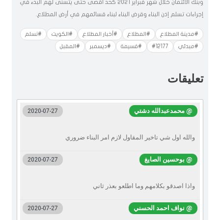
وبنك الائتمان خلال شهر فبراير 2021 كحد أقصى حتى يتسنى لهم البدء في
إجراءات تسلم إذن البناء وقرض البناء لبناء قسائمهم في أرض المطلاع.
#مدينة المطلاع
#المطلاع
#أخبار المطلاع
#الكويت
#تسلم
#مبدئي
#12177
#قسيمة
#ديسمبر
#المقبل
تعليقات
@ محمدعبدالله دشتي
2020-07-27
والله اول شي تاخير المقاول لازم امر البناء ضروري
@ بوحسين الصايغ
2020-07-27
واذا اصدقو بكلامهم وما اطلعو بعذر ثاني
@ نواف احمد الحسني
2020-07-27