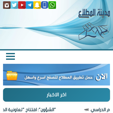
اخر الاخبار
"الشؤون": افتتاح "تعاونية المطلاع" 27 أغ