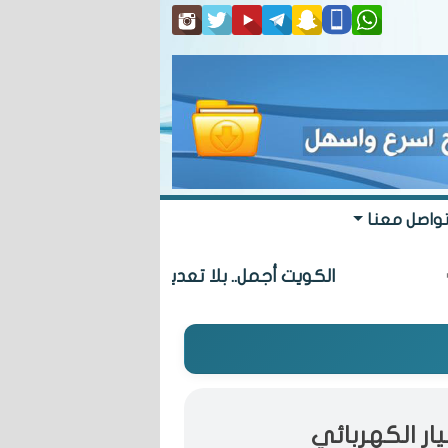
واصل معنا
الكويت أجمل.. بلا تعديات
«البلدي» ي
يار الكهربائي