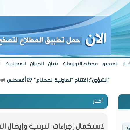
بار
الفيديو
مخطط التوزيعات
بنيان
الجيران
الفعاليات
ت
"الشؤون": افتتاح "تعاونية المطلاع" 27 أغسطس
أخبار
لاستكمال إجراءات الترسية وإيصال الت
+