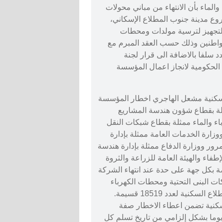
الماء بأن الانتهاء من مباني محولات
فرعية للضواحي الثماني من N5 إلى N12 بمشروع مدينة جنوب المطلاع الإسكاني،
لاستعداد والتجهيز لترسية مولدات ومحطات
لمواطنين وذلك حسب العقد المبرم مع
د سلفا بالاضافة الى قرار لجنة
الحكومية لانجاز اعمال المؤسسة
لسكنية مشعل الهاجري اخطار المؤسسة
مثلة بقطاع شؤون هندسة المشاريع
اء والماء ممثلة بقطاع شبكات النقل
وزارة الخدمات العامة ممثلة بإدارة
لمرور ووزارة الدفاع ممثلة بإدارة هندسة
إطفاء والهيئة العامة للزراعة والثروة
 بكل جهة على حدة عند انتهاء الشركة
ات البنى التحتية ومحطات الكهرباء
الفرعية للضواحي من N5 حتى N12 في مدينة جنوب المطلاع السكنية لعدد 18519 قسيمة.
سكنية تضمن اعطاء الاخطار صفة
أهمية والرد عليه خلال المدة المقررة قانونا والبالغة 30 يوما بشكل إلزامي من تاريخ تسلم كل