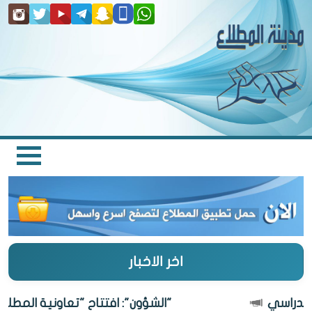
اخر الاخبار
"الشؤون": افتتاح "تعاونية المطلاع" 27 أغسطس