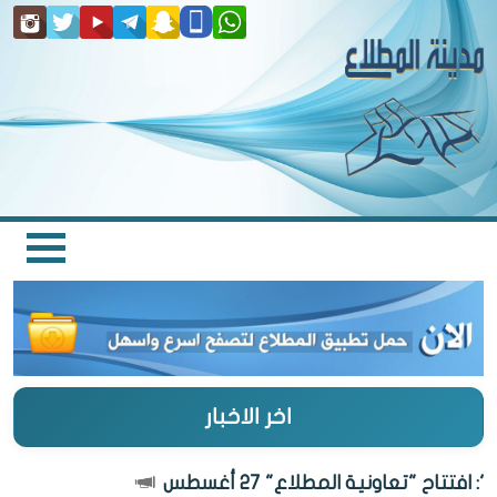
اخر الاخبار
تتاح "تعاونية المطلاع" 27 أغسطس
الكو