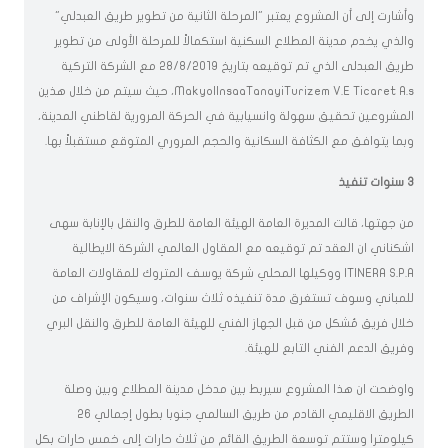
وأشارت إلى أن المشروع يعتبر "المرحلة الثانية من تطوير طريق العبدلي"
والذي يخدم مدينة المطلاع السكنية استكمالاً للمرحلة الأولى من تطوير
طريق العبدلى الذي تم توقيعه بتاريخ 28/8/2019 مع الشركة التركية
MakyolInsaaTanayiTurizem V.E Ticaret A.s، حيث سيتم من خلال هذين
المشروعين تحقيق سهولة وانسيابية في الحركة المرورية لقاطني المدينة،
وبما يتوافق مع الكثافة السكانية والحجم المروري المتوقع مستقبلاً بها.
3 سنوات تنفيذ
من جهتها، قالت المديرة العامة الهيئة العامة للطرق والنقل بالإنابة سهى
اشكناني ان العقد تم توقيعه مع المقاول العالمي الشركة الايطالية
ITINERA S.P.A ووكيلها المحلي شركة يوسف المتروك للمقاولات العامة
للمباني وسوف تستغرق مدة تنفيذه ثلاث سنوات، وسيكون الإشراف من
خلال فريق مُشكل من قبل الجهاز الفني للهيئة العامة للطرق والنقل البري
وفريق الدعم الفني التابع للهيئة.
واوضحت ان هذا المشروع سيربط بين مدخل مدينة المطلاع وبين وصلة
الطريق الاقليمي القادم من طريق السالمي جنوبا بطول إجمالي 26
كيلومترا وستتم توسعة الطريق القائم من ثلاث حارات إلى خمس حارات بكل