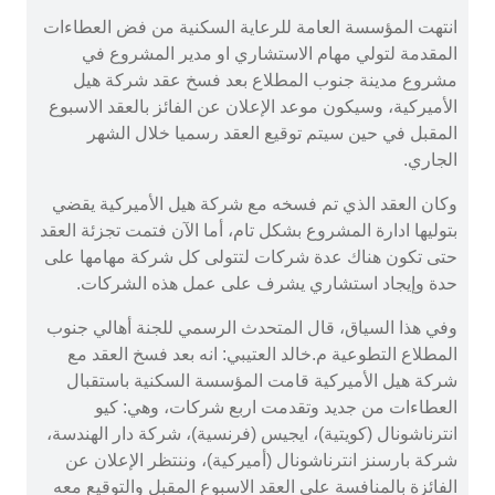
انتهت المؤسسة العامة للرعاية السكنية من فض العطاءات
المقدمة لتولي مهام الاستشاري او مدير المشروع في
مشروع مدينة جنوب المطلاع بعد فسخ عقد شركة هيل
الأميركية، وسيكون موعد الإعلان عن الفائز بالعقد الاسبوع
المقبل في حين سيتم توقيع العقد رسميا خلال الشهر
الجاري.
وكان العقد الذي تم فسخه مع شركة هيل الأميركية يقضي
بتوليها ادارة المشروع بشكل تام، أما الآن فتمت تجزئة العقد
حتى تكون هناك عدة شركات لتتولى كل شركة مهامها على
حدة وإيجاد استشاري يشرف على عمل هذه الشركات.
وفي هذا السياق، قال المتحدث الرسمي للجنة أهالي جنوب
المطلاع التطوعية م.خالد العتيبي: انه بعد فسخ العقد مع
شركة هيل الأميركية قامت المؤسسة السكنية باستقبال
العطاءات من جديد وتقدمت اربع شركات، وهي: ‏كيو
انترناشونال (كويتية)، ‏ايجيس (فرنسية)، ‏شركة دار الهندسة،
‏شركة بارسنز انترناشونال (أميركية)، وننتظر الإعلان عن
الفائزة بالمنافسة على العقد الاسبوع المقبل والتوقيع معه