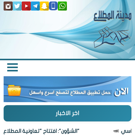
اخر الاخبار
"الشؤون": افتتاح "تعاونية المطلاع" 27 أغسطس