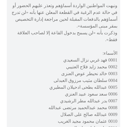
ونبهت المواطنين الواردة أسماؤهم وتعذر عليهم الحضور أو
في حالة عدم الرغبة في القطعة المعلن عنها بأنه «لن تدرج
أسماؤهم بالدفعات المقبلة لحين مراجعة إدارة التخصيص
بمقر مبنى المؤسسة».
وذكرت بأنه «لن يسمح بدخول القاعة إلا لصاحب العلاقة
فقط».
الأسماء:
0001 فهد غربي نزال السعيدي
0002 محمد زايد فلاح العتيبي
0003 خالد نحيطر عوض العنزى
0004 سلطان مثيب مرزوق العبدلى
0005 عبدالله بطحى ادحيلان المطيري
0006 سعد سعود عبيد العنزي
0007 بدر عبدالله مطر الرشيدي
0008 محمد عبدالحميد مرتضى عبدالله
0009 عبدالله صالح على الصلال
0010 عثمان محمود مجيد الغريب