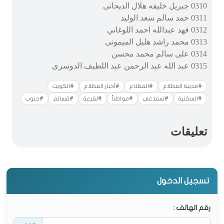
0310 جبريل خليفه هلال الديحانى
0311 حمد سالم سعد الوليد
0312 فهد عبدالله احمد اللوغاني
0313 محمد راشد هليل الميمونى
0314 على سالم محمد محسن
0315 عبد الله عبد الرحمن عبد اللطيف الدوسرى
#مدينة المطلاع
#المطلاع
#أخبار المطلاع
#الكويت
#السكنية
#تستدعي
#مواطناً
#لقرعة
#قسائم
#جنوب
تعليقات
تسجيل الدخول
رقم الهاتف :