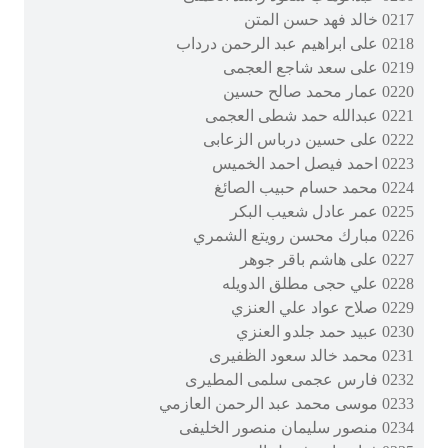
0217 خالد فهد حسن المتن
0218 على ابراهيم عبد الرحمن درداب
0219 على سعد شاجع العجمى
0220 عمار محمد صالح حسين
0221 عبدالله حمد شطى العجمى
0222 على حسين درباس الزعابى
0223 احمد فيصل احمد الخميس
0224 محمد حسام حبيب الصائغ
0225 عمر عادل شعيب البكر
0226 مبارك محسن رويتع الشمري
0227 على هاشم باقر جوهر
0228 علي حجى مطلق الدويله
0229 صلاح عواد علي العنزي
0230 عبيد حمد جلدو العنزي
0231 محمد خالد سعود الظفيرى
0232 فارس عجمى سلمى المطيرى
0233 موسى محمد عبد الرحمن العازمي
0234 منصور سليمان منصور الخليفى