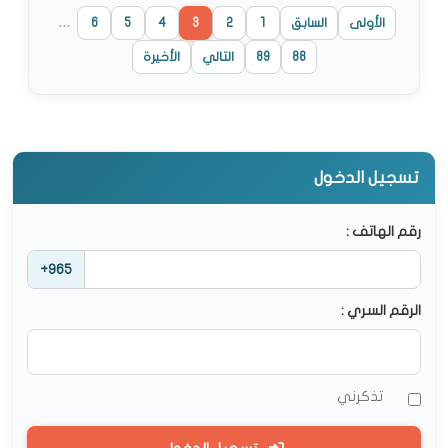
الأولى
السابق
1
2
3
4
5
6
…
88
89
التالي
الأخيرة
تسجيل الدخول
رقم الهاتف :
+965
الرقم السري :
تذكرني