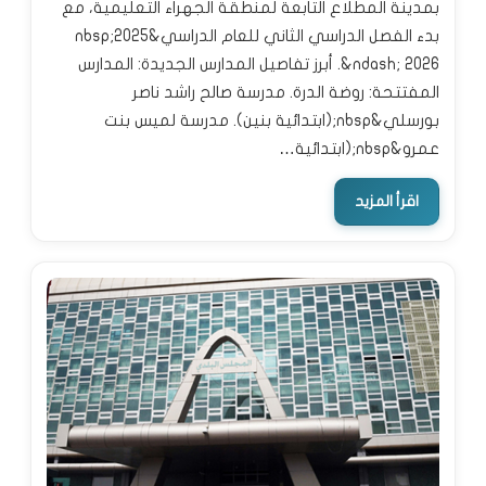
بمدينة المطلاع التابعة لمنطقة الجهراء التعليمية، مع
بدء الفصل الدراسي الثاني للعام الدراسي&nbsp;2025
&ndash; 2026. أبرز تفاصيل المدارس الجديدة: المدارس
المفتتحة: روضة الدرة. مدرسة صالح راشد ناصر
بورسلي&nbsp;(ابتدائية بنين). مدرسة لميس بنت
عمرو&nbsp;(ابتدائية…
اقرأ المزيد