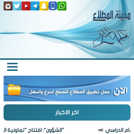
اخر الاخبار
"الشؤون": افتتاح "تعاونية المطلاع" 27