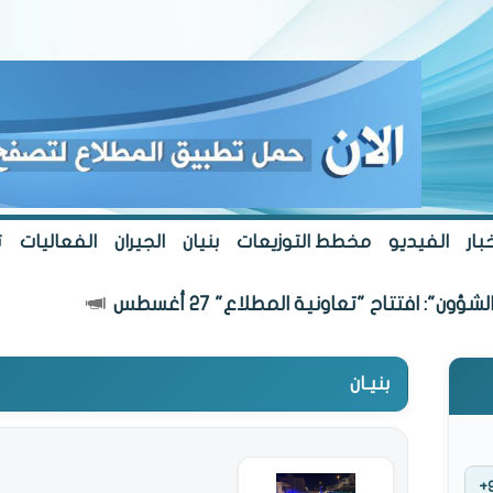
بار
الفيديو
مخطط التوزيعات
بنيان
الجيران
الفعاليات
ت
": افتتاح "تعاونية المطلاع" 27 أغسطس
بنيـان
+