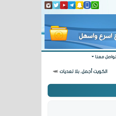
واصل معنا
الكويت أجمل.. بلا تعديات
«البلدي» يعتمد م