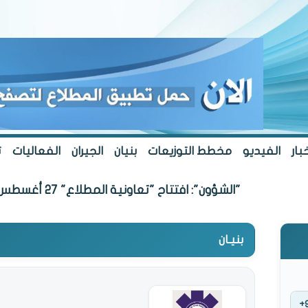
بار
الفيديو
مخطط التوزيعات
بنيان
الجيران
الفعاليات
ت
"الشؤون": افتتاح "تعاونية المطلاع" 27 أغسطس
بنيـان
+