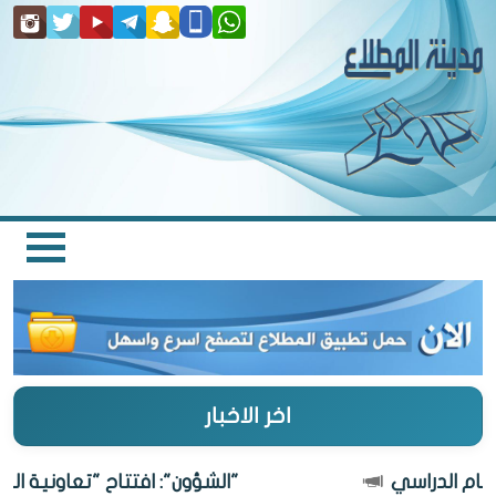
اخر الاخبار
"الشؤون": افتتاح "تعاونية المطلاع" 27