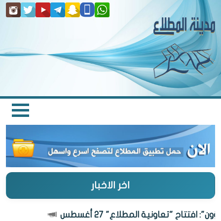
اخر الاخبار
": افتتاح "تعاونية المطلاع" 27 أغسطس