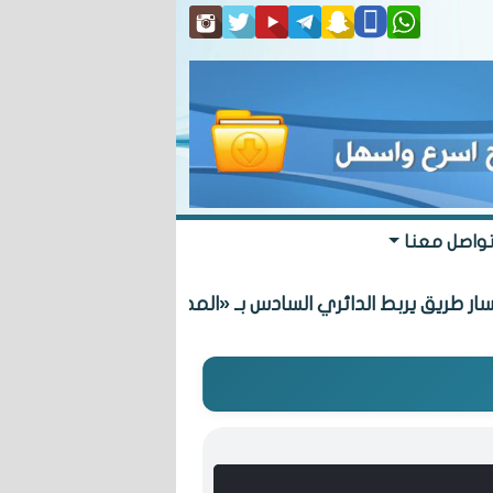
واصل معنا
يق يربط الدائري السادس بـ «المطلاع» السكنية