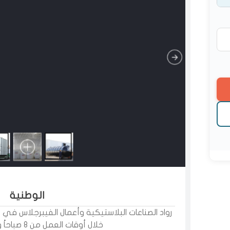
الوطنية
خلال أوقات العمل من ٨ صباحاً وحتى ٨ مساءاً