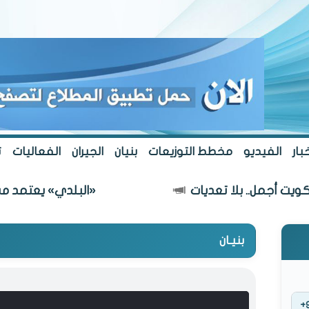
بار
الفيديو
مخطط التوزيعات
بنيان
الجيران
الفعاليات
ت
أجمل.. بلا تعديات
«البلدي» يعتمد مسار طر
بنيـان
+