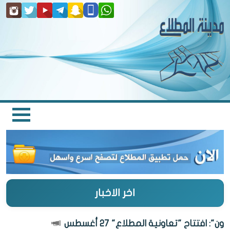
اخر الاخبار
": افتتاح "تعاونية المطلاع" 27 أغسطس