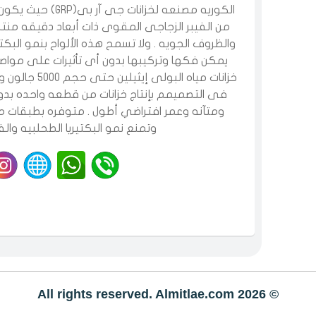
الكوريه مصنعه لخزانا
من الفيبر الزجاجى المقوى ذات أبعاد دقيقه منت
والظروف الجويه . ولا تسمح هذه الألواح بنمو البكتير
يمكن فكها وتركيبها بدون أى تأثيرات على مواصف
خزانات مياه الب
فى التصميمم بإنتاج خزانات من قطعه واحده بد
ومتآنه وعمر افتراضي أطول . متوفره بطبقات مت
وتمنع نمو البكتيريا الطحلبيه والف
© All rights reserved. Almitlae.com 2026