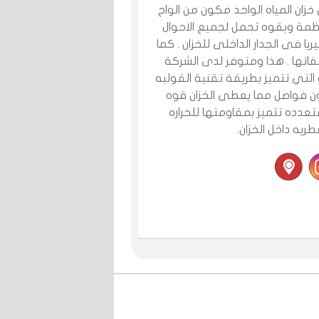
ت جى آر بى(GRP) حيث يكون خزان المياه الواحد مكون من الواح
ظمة وبقوه تحمل لجميع الاحوال
يا فى الجدار الداخلى للخزان . كما
اتها . هذا ومتوفر لدى الشركة
ولى إيثيلين حتى حجم 5000 جالون و التي تتميز بطريقة تقنية القولبه
ون فواصل مما يعطى الخزان قوه
عدده تتميز بمقاومتها للحراره
طريه داخل الخزان.