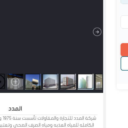
المدد
شرك