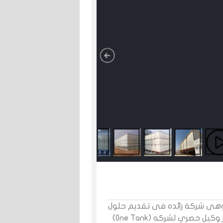
ة المدد للتجارة والمقاولات تأسست سنة 1975 وهى شركة رائده فى تقديم حلول
الكامله للمياه العذبه ومياه الصرف الصحي وتعتبر وكيل حصري لشركه (One Tank)