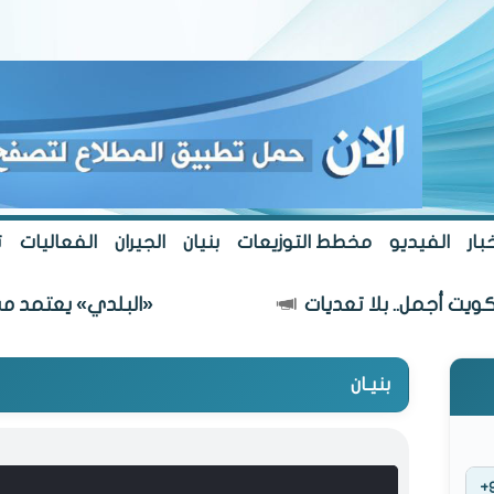
بار
الفيديو
مخطط التوزيعات
بنيان
الجيران
الفعاليات
ت
أجمل.. بلا تعديات
«البلدي» يعتمد مسار طري
بنيـان
+