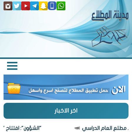
اخر الاخبار
"الشؤون": افتتاح "تعاونية