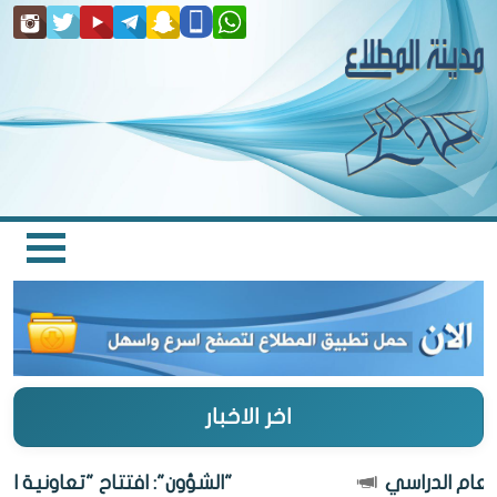
اخر الاخبار
"الشؤون": افتتاح "تعاونية المطلاع" 7