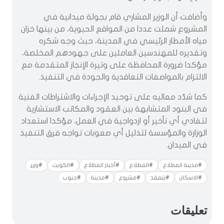
‏وأضافت أن الوزير المشاري قام بجولة ميدانية في
المشروع شملت عددا من المواقع الحيوية، من بينها خزان
مياه الأمطار الرئيسي في المدينة، حيث وجه شكره
وتقديره للمهندسين العاملين على جهودهم المخلصة،
مؤكدا ضرورة المحافظة على وتيرة الإنجاز المتقدمة مع
الالتزام بالمواصفات التعاقدية والجودة في التنفيذ.
‏كما شدّد معاليه على توحيد الإجراءات والاشتراطات الفنية
في البنود المتشابهة بين العقود والمكاتب الاستشارية
لتفادي أي تأخير أو ازدواجية في العمل، مؤكدا استعداد
الوزارة والمؤسسة لتذليل أي صعوبات تواجه فرق التنفيذ
في الميدان.
#مدينة المطلاع
#المطلاع
#أخبار المطلاع
#الكويت
#وزير
#الاسكان
#يتفقد
#مشروع
#مدينة
#جنوب
تعليقات