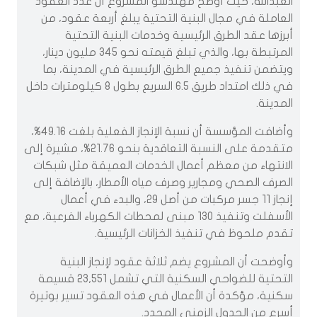
العبدالله، حيث أوضح مهندسو المشروع أن عدد العقود
العاملة في مجال البنية التحتية يبلغ أربعة عقود، من
أبرزها عقد الطرق الرئيسية وخدمات البنية التحتية
المرتبطة بها، والذي تبلغ قيمته نحو 345 مليون دينار،
ويتضمن تنفيذ جميع الطرق الرئيسية في المدينة، بما
في ذلك امتداد طريق 6.5 السريع بطول 8 كيلومترات داخل
المدينة.
‏وأضافت المؤسسة أن نسبة الإنجاز الفعلية بلغت 49.16%،
متقدمة على النسبة التعاقدية بنحو 21.76%، مشيرة إلى
الانتهاء من معظم أعمال الخدمات العميقة مثل شبكات
الصرف الصحي ومجارير وصرف مياه الأمطار، بالإضافة إلى
إنجاز 11 جسر مركبات من أصل 29، والبدء في أعمال
الأسفلت وتنفيذ 130 مبنى لمحطات الكهرباء الفرعية، مع
تقدم ملحوظ في تنفيذ الخزانات الرئيسية.
‏وأوضحت أن المشروع يضم ثلاثة عقود لإنجاز البنية
التحتية للضواحي السكنية التي تشمل 23,551 قسيمة
سكنية، مؤكدة أن الأعمال في هذه العقود تسير بوتيرة
أسرع من الجدول الزمني المحدد.