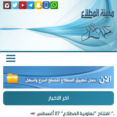
اخر الاخبار
تتاح "تعاونية المطلاع" 27 أغسطس
الكو