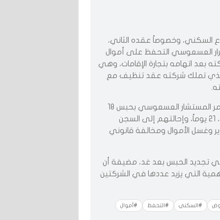
اع السكني، وخصوصاً عقده الثاني،
ر ضرار العسعوسي التحفظ على أموال
ه بعد اتهامه بتجارة الإقامات، وهي
لية الذي تملك شركته عقد تنظيف مع
ه.
في السياق، واصلت النيابة العامة، أمس، تحقيقاتها، وأمر المستشار العسعوسي بحبس ١٨
متهماً في شركتين، من أصل عشر شركات محل تحقيق، ٢١ يوماً، وإحالتهم إلى السجن
ير وغسل الأموال ومخالفة قانوني
 تجديد الحبس بعد غد، مضيفة أن
مية التي يزيد عددها في الشركتين
وض
#السكني
#التحفظ
#أموال