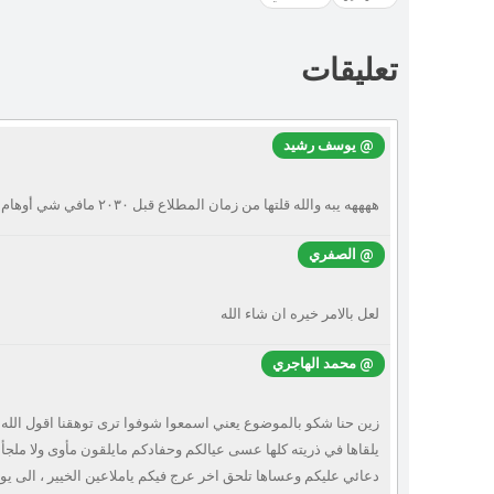
تعليقات
@ يوسف رشيد
ههههه يبه والله قلتها من زمان المطلاع قبل ٢٠٣٠ مافي شي أوهام في أوهام
@ الصفري
لعل بالامر خيره ان شاء الله
@ محمد الهاجري
زين حنا شكو بالموضوع يعني اسمعوا شوفوا ترى توهقنا اقول ا
يلقاها في ذريته كلها عسى عيالكم وحفادكم مايلقون مأوى ولا ملجأ
دعائي عليكم وعساها تلحق اخر عرج فيكم ياملاعين الخيير ، الى يو