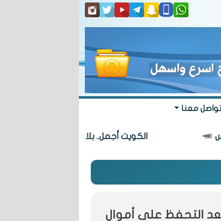
واصل معنا
الكويت أجمل.. بلا تعديات
«البلدي
د التحفظ على أموال