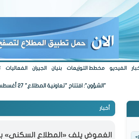
بار
الفيديو
مخطط التوزيعات
بنيان
الجيران
الفعاليات
ت
"الشؤون": افتتاح "تعاونية المطلاع" 27 أغسطس
أخبار
الغموض يلف «المطلاع السكني» بع
+