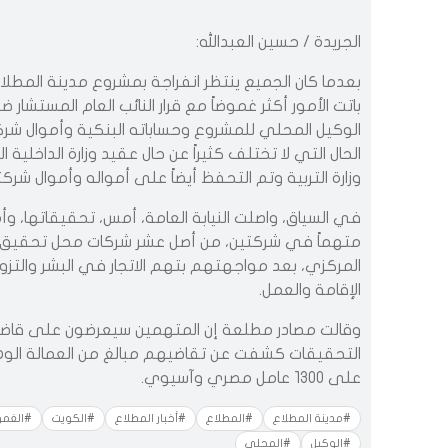
الجريدة / حسين العبدالله:
بعدما كان الجميع ينتظر انفراجة بمشروع مدينة المطل
باتت الأمور أكثر غموضاً مع قرار النائب العام المستشا
الوكيل المحلي للمشروع وحساباته البنكية وأموال شركت
الحال التي لا تختلف كثيراً عن حال عقيد وزارة الداخ
وزارة التربية وتم التحفظ أيضاً على أمواله وأموال شركت
المركزي، بعد مواجهتهم بتهم الاتجار في البشر والتزو
الإقامة والعمل.
وقالت مصادر مطلعة إن المتهمين سيعرضون على قاضي
التحقيقات كشفت عن تقاضيهم مبالغ من العمالة الوه
على 1300 عامل مصري وآسيوي.
#مدينة المطلاع
#المطلاع
#أخبار المطلاع
#الكويت
#الغم
#الوكيل
#المحلي