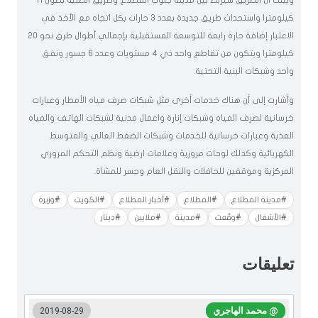
وبينت ان الطريق سيربط بين مدينة جنوب المطلاع وطريق الصبية بطول 11
كيلومترا واستحداث طريق جديدة بعدد 3 حارات بكل اتجاه مع الأخذ في
الاعتبار إضافة حارة رابعة للتوسعة المستقبلية بإجمالي أطوال طرق نحو 20
كيلومترا ويتكون من تقاطع واحد ذي 4 مستويات وعدد 6 جسور ونفق
واحد وشبكات البنية التحتية.
وأشارت إلى أن هناك خدمات أخرى مثل شبكات صرف مياه الأمطار وعبارات
خرسانية لصرف المياه وشبكات إنارة واعمال مدنية لشبكات الهاتف والمياه
العذبة وعبارات خرسانية للخدمات وشبكات الضغط العالي والمتوسط
الكهربائية وكذلك لوحات مرورية وعلامات ارضية ونظم التحكم المروري
المركزية وموقفين للحافلات والنقل العام وجسر للمشاة.
#مدينة المطلاع
#المطلاع
#أخبار المطلاع
#الكويت
#وزيرة
#الأشغال
#وقّعت
#مدينة
#ملايين
#دينار
تعليقات
@ محمد الهاجري
2019-08-29