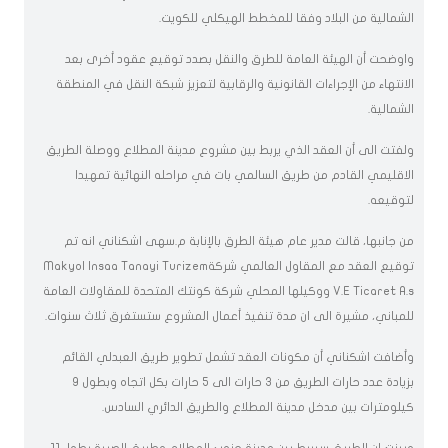
الشمالية من البلاد وفقا للمخطط الهيكلي للكويت.
واوضحت أن الهيئة العامة للطرق والنقل بصدد توقيع عقود أخرى بعد
الانتهاء من الإجراءات القانونية والرقابية لتعزيز شبكة النقل في المنطقة
الشمالية.
ولفتت الى أن العقد الذي يربط بين مشروع مدينة المطلاع ووصلة الطريق
الاقليمي القادم من طريق السالمي بات في مراحله النهائية تمهيدا
لتوقيعه.
من جانبها، قالت مدير عام هيئة الطرق بالإنابة م.سهى اشكناني انه تم
توقيع العقد مع المقاول العالمي شركةMakyol Insaa Tanayi Turizem
V.E Ticaret A.s ووكيلها المحلي شركة كونتك المتحدة للمقاولات العامة
للمباني، مشيرة الى ان مدة تنفيذ أعمال المشروع ستستغرق ثلاث سنوات.
وأضافت اشكناني أن مكونات العقد تشمل تطوير طريق العبدلي القائم
بزيادة عدد حارات الطريق من 3 حارات الى 5 حارات بكل اتجاه وبطول 9
كيلومترات بين مدخل مدينة المطلاع والطريق الدائري السادس.