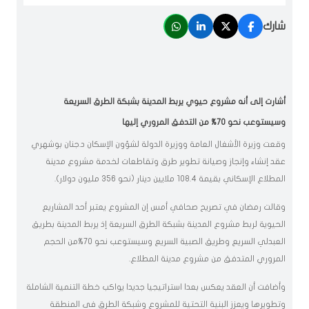
شارك
أشارت إلى أنه مشروع حيوي يربط المدينة بشبكة الطرق السريعة
وسيستوعب نحو 70% من التدفق المروري إليها
وقعت وزيرة الأشغال العامة ووزيرة الدولة لشؤون الإسكان د.جنان بوشهري
عقد إنشاء وإنجاز وصيانة تطوير طرق وتقاطعات لخدمة مشروع مدينة
المطلاع الإسكاني بقيمة 108.4 ملايين دينار (نحو 356 مليون دولار).
وقالت رمضان في تصريح صحافي أمس إن المشروع يعتبر أحد المشاريع
الحيوية لربط مشروع المدينة بشبكة الطرق السريعة إذ يربط المدينة بطريق
العبدلي السريع وطريق الصبية السريع وسيستوعب نحو 70%من الحجم
المروري المتدفق من مشروع مدينة المطلاع.
وأضافت أن العقد يعكس بعدا استراتيجيا جديدا يواكب خطة التنمية الشاملة
وتطويرها ويعزز البنية التحتية للمشروع وشبكة الطرق في المنطقة