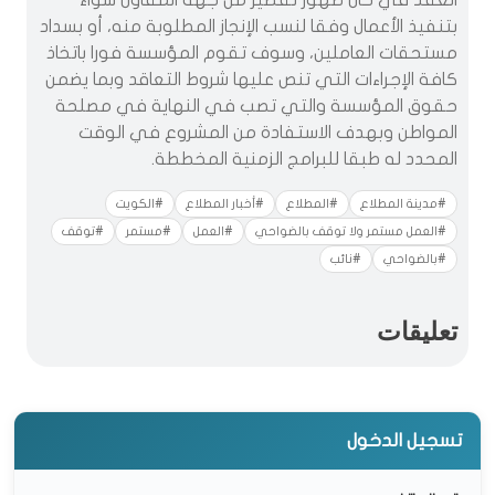
العقد في حال ظهور تقصير من جهة المقاول سواءً
بتنفيذ الأعمال وفقا لنسب الإنجاز المطلوبة منه، أو بسداد
مستحقات العاملين، وسوف تقوم المؤسسة فورا باتخاذ
كافة الإجراءات التي تنص عليها شروط التعاقد وبما يضمن
حقوق المؤسسة والتي تصب في النهاية في مصلحة
المواطن وبهدف الاستفادة من المشروع في الوقت
المحدد له طبقا للبرامج الزمنية المخططة.
#مدينة المطلاع
#المطلاع
#أخبار المطلاع
#الكويت
#العمل مستمر ولا توقف بالضواحي
#العمل
#مستمر
#توقف
#بالضواحي
#نائب
تعليقات
تسجيل الدخول