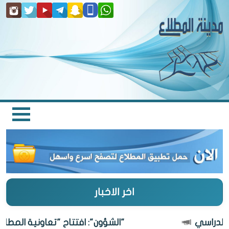
اخر الاخبار
"الشؤون": افتتاح "تعاونية المطلاع" 27 أغسطس