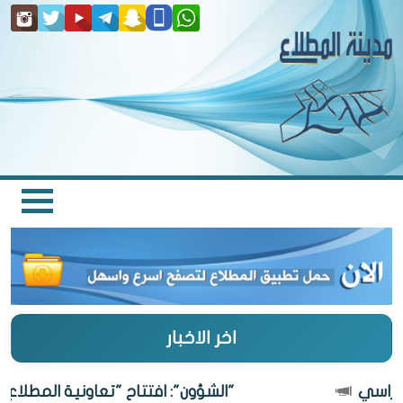
اخر الاخبار
"الشؤون": افتتاح "تعاونية المطلاع" 27 أغسطس