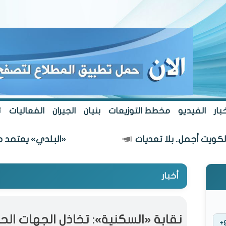
بار
الفيديو
مخطط التوزيعات
بنيان
الجيران
الفعاليات
ت
مل.. بلا تعديات
«البلدي» يعتمد مسار طريق
أخبار
نقابة «السكنية»: تخاذل الجهات الح
+