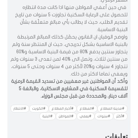
في حين أعفي المواطن منها اذا كانت مدة انتظاره
للحصول على الرعاية السكنية تجاوزت 5 سنوات من تاريخ
تقديم الطلب، حيث لا يطالب بأي مبالغ متعلّقة بشأن
البنية الاساسية.
واوضح الوقيان ان القانون يحصّل كذلك المبالغ المرتبطة
بالبنية الاساسية بشكل تدريجي، حيث ان المنتظر سنة ولم
يتجاوز سنتين يدفع %80 من قيمة البنية الاساسية و%60
من سنتين لثلاث، وتصل الى %40 لمن تعدى 3 سنوات ولم
تتجاوز 4 سنوات و%20 لأكثر من 4 سنوات وحتى 5 سنوات،
ويعفى تماما لاكثر من ذلك.
وأكد أن المواطنين غير معفيين من تسديد القيمة الرمزية
للقسيمة السكنية في المشاريع الاسكانية، والبالغة 5
آلاف دينار، والمحددة من قبل مجلس الوزراء.
#مدينة المطلاع
#المطلاع
#أخبار المطلاع
#الكويت
#الانتظار
#أكثر
#سنوات
#يعفي
#المواطن
#البنية
تعليقات