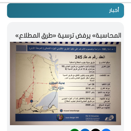
أخبار
المحاسبة» يرفض ترسية «طرق المطلاع»