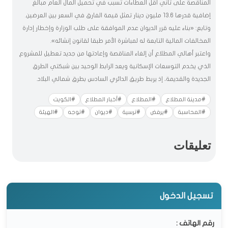
المناقصة على ثاني أقل العطاءات تسبب في تحميل المال العام مبالغ
إضافية قدرها 13.6 مليون دينار تمثل قيمة الفارق في السعر بين العرضين.
وتابع: «بناء عليه قرر الديوان عدم الموافقة على طلب الوزارة وإخطار إدارة
المخالفات المالية التابعة له لمباشرة الأمر طبقا لقانون إنشائه».
واعتبر أهالي المطلاع أن إلغاء المناقصة وإعادتها من جديد تعطيل للمشروع
الذي يخدم التوسعات الإسكانية ويعد الرابط الوحيد بين شبكتي الطرق
الجديدة والقديمة، إذ يربط طريق الدائري السادس بطرق شمالي البلاد.
#مدينة المطلاع
#المطلاع
#أخبار المطلاع
#الكويت
#المحاسبة
#يرفض
#ترسية
#ديوان
#توجه
#الهيئة
تعليقات
تسجيل الدخول
رقم الهاتف :