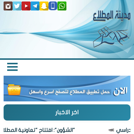
اخر الاخبار
"الشؤون": افتتاح "تعاونية المطلاع" 27 أغسطس