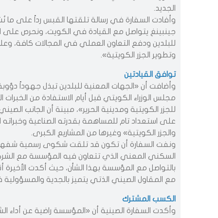
الجديد.
وأفادت السفارة في رسالة تلقتها القبس رداً على ما نُ
جينبينغ يتواصل مع القيادة في الكويت، ونحرص على الرب
للبلدين ودفع التعاون العملي في المجالات كافة، وعل
وتطوير الجزر الكويتية».
توافق القيادتين
وأضافت أن «الجهات المعنية للبلدين تبذل جهوداً دؤوبة
مجلس الوزراء الكويتي قبل أيام الاستفادة من الخبرات 
للجزر الكويتية ومدينية الحرير»، مبينة أن الجانب الصي
على استعداد تام للمساهمة بقدرته الصناعية وخبراته 
والجزر الكويتية» وغيرها من المشاريع الكبرى.
ونفت السفارة أن تكون قد تلقت شكوى رسمية شفهية
السكني المعني الذي تتعاون فيه المؤسسة مع الشركة
بالتواصل مع المؤسسة بهذا الشأن، حيث أكدت الأخيرة أن
مع المقاول الصيني الذتي يتميز بالجدية والمسؤولية 
الكسب المشترك​​​​​​​
وأكدت السفارة الصينية أن «المؤسسة راضية عن أداء ال