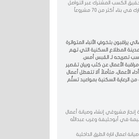
وتحقيق الكسب المشترك عبر التواصل
والتشاور»، مشيرة أن هناك أكثر من 30 شركة صينية تشارك في بناء أكثر من 70 مشروعاً
 يراقبون بتخوفٍ الأنباء المتواترة
مدينة المطلاع السكنية التي تهم
قبة الأعمال عن كثب وبيان تقصير
 الأعمال، متأملاً ألا تتعطل أعمال
 الرعاية السكنية بمواعيد تسلُّم
إنجاز مشروعَي إنشاء وصيانة أعمال
بنية التحتية وأعمال المباني العامة لـ5372 قسيمة في أبوحليفة وغرب عبدالله
يانة اعمال انارة الطرق الداخلية