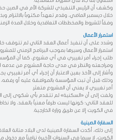
المقاول بما جاء في الشروط التعاقدية.
وكشف أن الرئيس التنفيذي للشركة الأم في الصين حضر 
خلال ديسمبر الماضي، وقدم تعهداً مكتوباً بالالتزام وب
وفقاً للشروط والمخططات التعاقدية وخلال المدة الزمنية
استمرار الأعمال​​​​​​​
وشدد على أن تنفيذ أعمال العقد الثاني لم تتوقف خلال
استمرار الأعمال وسيرها بموجب البرنامج الزمني للمشر
طلب إجراء أمر تغييري في أي مشروع، كما أن المؤس
ومراجعته والنظر في مدى حاجة المشروع من عدمه لهذا
وأشار إلى الأخذ بعين الاعتبار أن إجراء أي أمر تغييري ي
وذلك قبل أن تبت المؤسسة بالموافقة عليه أو رفضه، 
أمر تغييري لا يعني أن المشروع متعثر.
ولفت إلى أن «السكنية» لم تتقدم بأي شكوى إلى الس
للعقد الثاني؛ كونها ليست طرفاً معنياً بالعقد، ولا ن
في الكويت إلا عن طريق وزارة الخارجية.
السفارة الصينية
إلى ذلك، أكدت السفارة الصينية لدى البلاد متانة العل
الكويت، لا سيما في السنوات الأخيرة تزامناً مع دخول مسي