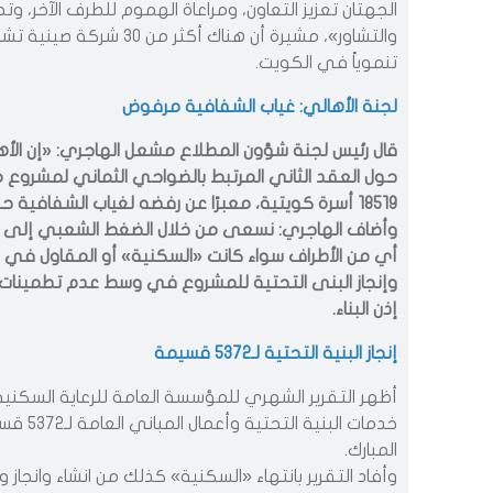
الجهتان تعزيز التعاون، ومراعاة الهموم للطرف الآخر، 
تنموياً في الكويت.
لجنة الأهالي: غياب الشفافية مرفوض
قال رئيس لجنة شؤون المطلاع مشعل الهاجري: «إن الأهالي
حول العقد الثاني المرتبط بالضواحي الثماني لمشروع 
18519 أسرة كويتية، معبرًا عن رفضه لغياب الشفافية حسب تصريحه لـ القبس أمس.
وأضاف الهاجري: نسعى من خلال الضغط الشعبي إلى مرا
أي من الأطراف سواء كانت «السكنية» أو المقاول في أداء
وإنجاز البنى التحتية للمشروع في وسط عدم تطمينات من
إذن البناء.
إنجاز البنية التحتية لـ5372 قسيمة
أظهر التقرير الشهري للمؤسسة العامة للرعاية السكنية 
خدمات ال
المبارك.
وأفاد التقرير بانتهاء «السكنية» كذلك من انشاء وانجاز وص