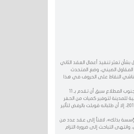
بشأن تعثر تنفيذ أعمال العقد الثاني
لمقاول الصيني، وضع المتحدث
الناشي النقاط على الحروف في هذا
وبين الناشي لـ القبس أن مقاول العقد الثاني لمشروع جنوب المطلاع سبق أن تقدم بـ 11
 للمدينة لتوفير كميات من الحفر
والدفان خلال الفترة من 8 أغسطس وحتى 14 ديسمبر 2017، إلا أن طلباته قوبلت بالرفض لتأثير
ؤسسة بذلك»، لافتاً إلى عقد عدد من
وانتهى التباحث إلى ضرورة التزام