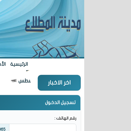
الرئيسية
الأخ
ؤون": افتتاح "تعاونية المطلاع" 27 أغسطس
اخر الاخبار
تسجيل الدخول
رقم الهاتف :
965