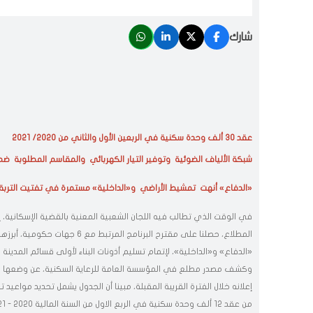
شارك
عقد 30 ألف وحدة سكنية في الربعين الأول والثاني من 2020/ 2021
شبكة الألياف الضوئية وتوفير التيار الكهربائي والمقاسم المطلوبة ضمن
«الدفاع» أنهت تمشيط الأراضي و«الداخلية» مستمرة في تفتيت التربة
في الوقت الذي تطالب فيه اللجان الشعبية المعنية بالقضية الإسكانية،
المطلاع، حصلنا على مقترح البرنامج الم
«الدفاع» و«الداخلية»، لإتمام تسليم أذونات البناء لأولى قسائم المدينة في أب
وكشف مصدر مطلع في المؤسسة العامة للرعاية السكنية، عن وضعها الجد
إعلانه خلال الفترة القريبة المقبلة، مبينا أن الجدول يشمل تحديد مواعيد تغ