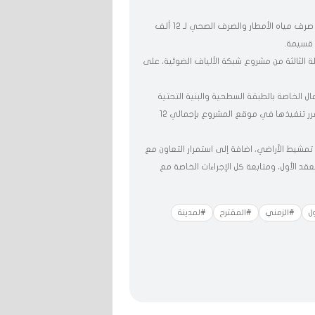
وأشار المصدر إلى أن الربع الأول من ذات السنة المالية، سيشهد ربط شبكة صرف مياه الأمطار والصرف الصحي لـ 12 ألف
 الثالثة من مشروع شبكة الألياف الضوئية، على
ل الخاصة بالطبقة السطحية والبنية التحتية
ومحطات الكهرباء الرئيسية والمباني العامة، لإجمالي عدد الضواحي المقرر تنفيذها في موقع المشروع بإجمالي 12
 تمشيط الأراضي، اضافة إلى استمرار التعاون مع
عقد الأول، ومتابعة كل الإجراءات الخاصة مع
ل
#الزمني
#المقترح
#لمدينة