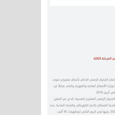
 المرحلة الثالثة
 إعلان الجدول الزمني الخاص بأعمال مشروع جنوب
رتبط مع 6 جهات حكومية، أبرزها وزارتا الأشغال العامة والكهرباء والماء، فضلاً عن
ريل 2019.
ول الزمني المقترح للمدينة، الذي من المقرر
ذية القسائم بالتيار الكهربائي والمياه العذبة، بدءا
من عقد 12 ألف وحدة سكنية في الربع الاول من السنة المالية 2020 - 2021، يليها في الربع الثاني ايصالهما لـ 18 ألف