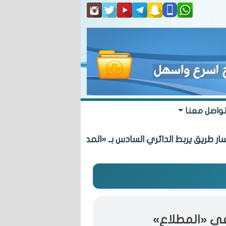
واصل معنا
 يربط الدائري السادس بـ «المطلاع» السكنية
 في «المطلاع»